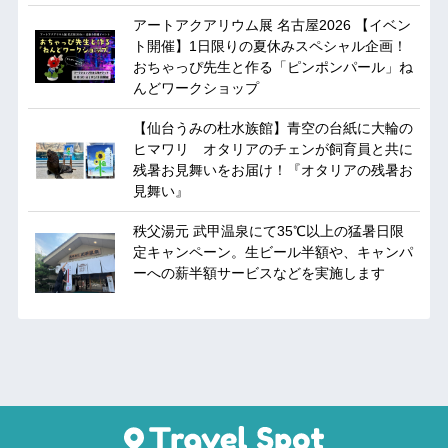
アートアクアリウム展 名古屋2026 【イベン
ト開催】1日限りの夏休みスペシャル企画！
おちゃっぴ先生と作る「ピンポンパール」ね
んどワークショップ
【仙台うみの杜水族館】青空の台紙に大輪の
ヒマワリ オタリアのチェンが飼育員と共に
残暑お見舞いをお届け！『オタリアの残暑お
見舞い』
秩父湯元 武甲温泉にて35℃以上の猛暑日限
定キャンペーン。生ビール半額や、キャンパ
ーへの薪半額サービスなどを実施します