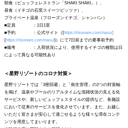
朝食（ビュッフェレストラン「SHAKI SHAKI」）、
昼食（イチゴの石窯スイーツピッツァ）、
プライベート温泉（フローズンイチゴ、シャンパン）
■定員 ：1日1室
■予約 ：公式サイト（[
https://risonare.com/nasu/]
{
https://risonare.com/nasu/
}）にて7日前までの要事前予約
■備考 ：入荷状況により、使用するイチゴの種類は日
によって異なる可能性あり
＜星野リゾートのコロナ対策＞
星野リゾートでは「3密回避」と「衛生管理」の2つの対策軸
を掲げ、温泉やプールのリアルタイムな混雑状況の見える化
サービスや、新しいビュッフェスタイルの提供など、各施設
において従来のサービスを進化させています。また、お越し
いただく皆さまが安心して過ごせるような様々な滞在コンテ
ンツを用意してまいります。