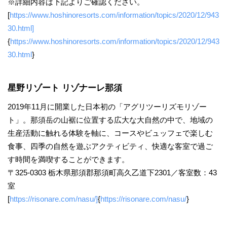
※詳細内容は下記よりご確認ください。
[
https://www.hoshinoresorts.com/information/topics/2020/12/943
30.html]
{
https://www.hoshinoresorts.com/information/topics/2020/12/943
30.html
}
星野リゾート リゾナーレ那須
2019年11月に開業した日本初の「アグリツーリズモリゾー
ト」。那須岳の山裾に位置する広大な大自然の中で、地域の
生産活動に触れる体験を軸に、コースやビュッフェで楽しむ
食事、四季の自然を遊ぶアクティビティ、快適な客室で過ご
す時間を満喫することができます。
〒325-0303 栃木県那須郡那須町高久乙道下2301／客室数：43
室
[
https://risonare.com/nasu/]
{
https://risonare.com/nasu/
}