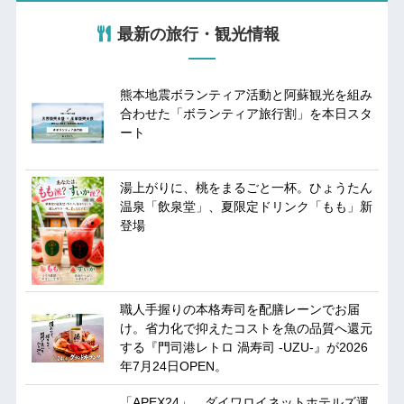
最新の旅行・観光情報
熊本地震ボランティア活動と阿蘇観光を組み
合わせた「ボランティア旅行割」を本日スタ
ート
湯上がりに、桃をまるごと一杯。ひょうたん
温泉「飲泉堂」、夏限定ドリンク「もも」新
登場
職人手握りの本格寿司を配膳レーンでお届
け。省力化で抑えたコストを魚の品質へ還元
する『門司港レトロ 渦寿司 -UZU-』が2026
年7月24日OPEN。
「APEX24」、ダイワロイネットホテルズ運