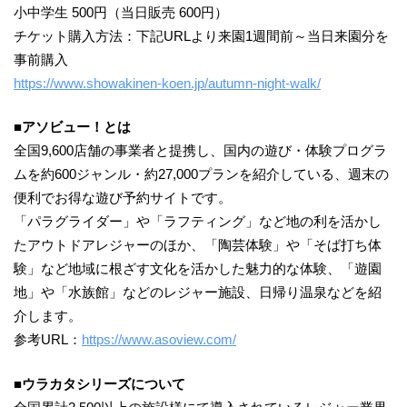
小中学生 500円（当日販売 600円）
チケット購入方法：下記URLより来園1週間前～当日来園分を
事前購入
https://www.showakinen-koen.jp/autumn-night-walk/
■アソビュー！とは
全国9,600店舗の事業者と提携し、国内の遊び・体験プログラ
ムを約600ジャンル・約27,000プランを紹介している、週末の
便利でお得な遊び予約サイトです。
「パラグライダー」や「ラフティング」など地の利を活かし
たアウトドアレジャーのほか、「陶芸体験」や「そば打ち体
験」など地域に根ざす文化を活かした魅力的な体験、「遊園
地」や「水族館」などのレジャー施設、日帰り温泉などを紹
介します。
参考URL：
https://www.asoview.com/
■ウラカタシリーズについて