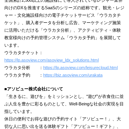
全国累計2,500以上の施設様にて導入されているレジャー業界
向けのDXを推進するSaaSのシリーズの総称です。観光・レジ
ャー・文化施設様向けの電子チケットサービス「ウラカタチ
ケット」、購入者データを分析し広告、マーケティング施策
に活用いただける「ウラカタ分析」、アクティビティ・体験
教室様向けの予約管理システム「ウラカタ予約」を展開して
います。
ウラカタチケット：
https://lp.asoview.com/asoview_ldx_solutions.html
ウラカタ分析 ：
https://lp.asoview.com/leisurecloud.html
ウラカタ予約 ：
https://biz.asoview.com/urakata
■アソビュー株式会社について
「生きるに、遊びを」をミッションとし、“遊び”が衣食住に並
ぶ人生を豊かに彩るものとして、Well-Beingな社会の実現を目
指しています。
休日の便利でお得な遊びの予約サイト「アソビュー！」、大
切な人に思い出を送る体験ギフト「アソビュー！ギフト」、