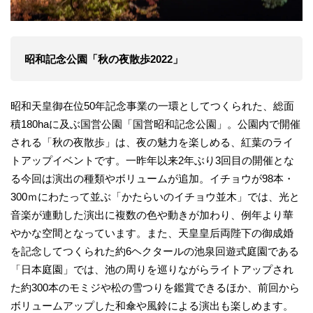
昭和記念公園「秋の夜散歩2022」
昭和天皇御在位50年記念事業の一環としてつくられた、総面
積180haに及ぶ国営公園「国営昭和記念公園」。公園内で開催
される「秋の夜散歩」は、夜の魅力を楽しめる、紅葉のライ
トアップイベントです。一昨年以来2年ぶり3回目の開催とな
る今回は演出の種類やボリュームが追加。イチョウが98本・
300ｍにわたって並ぶ「かたらいのイチョウ並木」では、光と
音楽が連動した演出に複数の色や動きが加わり、例年より華
やかな空間となっています。また、天皇皇后両陛下の御成婚
を記念してつくられた約6ヘクタールの池泉回遊式庭園である
「日本庭園」では、池の周りを巡りながらライトアップされ
た約300本のモミジや松の雪つりを鑑賞できるほか、前回から
ボリュームアップした和傘や風鈴による演出も楽しめます。