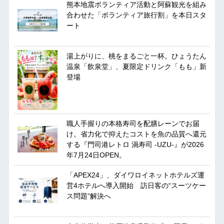
熊本地震ボランティア活動と阿蘇観光を組み
合わせた「ボランティア旅行割」を本日スタ
ート
湯上がりに、桃をまるごと一杯。ひょうたん
温泉「飲泉堂」、夏限定ドリンク「もも」新
登場
職人手握りの本格寿司を配膳レーンでお届
け。省力化で抑えたコストを魚の品質へ還元
する『門司港レトロ 渦寿司 -UZU-』が2026
年7月24日OPEN。
「APEX24」、ダイワロイネットホテルズ運
営4ホテルへ導入開始 訪日客の“スーツケー
ス問題”解決へ