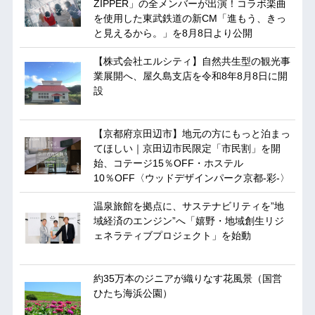
ZIPPER」の全メンバーが出演！コラボ楽曲
を使用した東武鉄道の新CM「進もう、きっ
と見えるから。」を8月8日より公開
【株式会社エルシティ】自然共生型の観光事
業展開へ、屋久島支店を令和8年8月8日に開
設
【京都府京田辺市】地元の方にもっと泊まっ
てほしい｜京田辺市民限定「市民割」を開
始、コテージ15％OFF・ホステル
10％OFF〈ウッドデザインパーク京都-彩-〉
温泉旅館を拠点に、サステナビリティを”地
域経済のエンジン”へ「嬉野・地域創生リジ
ェネラティブプロジェクト」を始動
約35万本のジニアが織りなす花風景（国営
ひたち海浜公園）