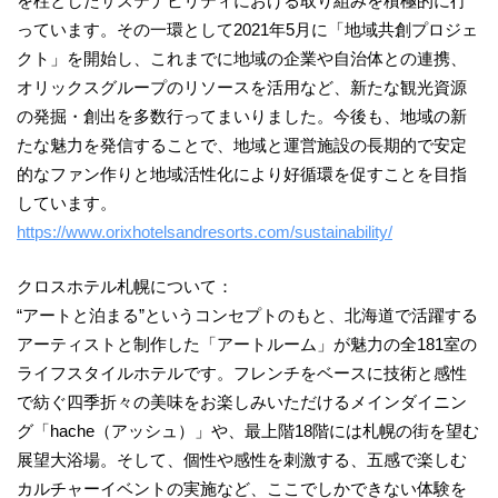
を柱としたサステナビリティにおける取り組みを積極的に行
っています。その一環として2021年5月に「地域共創プロジェ
クト」を開始し、これまでに地域の企業や自治体との連携、
オリックスグループのリソースを活用など、新たな観光資源
の発掘・創出を多数行ってまいりました。今後も、地域の新
たな魅力を発信することで、地域と運営施設の長期的で安定
的なファン作りと地域活性化により好循環を促すことを目指
しています。
https://www.orixhotelsandresorts.com/sustainability/
クロスホテル札幌について：
“アートと泊まる”というコンセプトのもと、北海道で活躍する
アーティストと制作した「アートルーム」が魅力の全181室の
ライフスタイルホテルです。フレンチをベースに技術と感性
で紡ぐ四季折々の美味をお楽しみいただけるメインダイニン
グ「hache（アッシュ）」や、最上階18階には札幌の街を望む
展望大浴場。そして、個性や感性を刺激する、五感で楽しむ
カルチャーイベントの実施など、ここでしかできない体験を