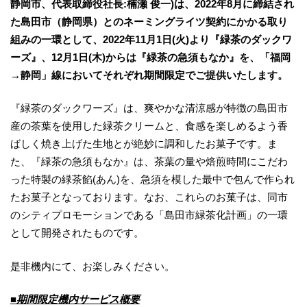
静岡市、代表取締役社長:楠瀬 俊一)は、2022年8月に締結され
た島田市（静岡県）とのネーミングライツ契約にかかる取り
組みの一環として、2022年11月1日(火)より『緑茶のダックワ
ーズ』、12月1日(木)からは『緑茶の急須もなか』を、「福岡
→静岡」線においてそれぞれ期間限定でご提供いたします。
『緑茶のダックワーズ』は、爽やかな清涼感が特徴の島田市
産の茶葉を使用した緑茶クリームと、食感を楽しめるよう香
ばしく焼き上げた生地とが絶妙に調和したお菓子です。ま
た、『緑茶の急須もなか』は、茶葉の量や焙煎時間にこだわ
った特製の緑茶餡(あん)を、急須を模した最中で包んで作られ
たお菓子となっております。なお、これらのお菓子は、同市
のシティプロモーションである「島田市緑茶化計画」の一環
として開発されたものです。
是非機内にて、お楽しみください。
■期間限定機内サービス概要