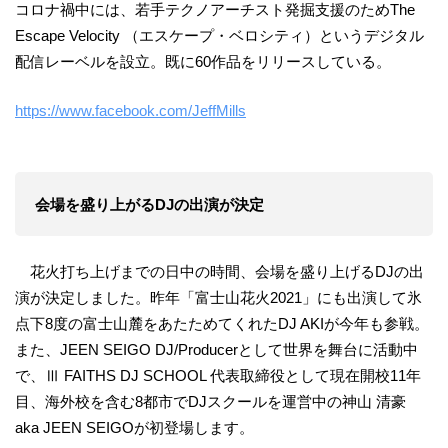
コロナ禍中には、若手テクノアーチスト発掘支援のためThe
Escape Velocity （エスケープ・ベロシティ）というデジタル
配信レーベルを設立。既に60作品をリリースしている。
https://www.facebook.com/JeffMills
会場を盛り上がるDJの出演が決定
花火打ち上げまでの日中の時間、会場を盛り上げるDJの出
演が決定しました。昨年「富士山花火2021」にも出演して氷
点下8度の富士山麓をあたためてくれたDJ AKIが今年も参戦。
また、JEEN SEIGO DJ/Producerとして世界を舞台に活動中
で、Ⅲ FAITHS DJ SCHOOL 代表取締役として現在開校11年
目、海外校を含む8都市でDJスクールを運営中の神山 清豪
aka JEEN SEIGOが初登場します。