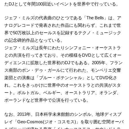
たDJとして年間100回近いイベントを世界中で行っている。
ジェフ・ミルズの代表曲のひとつである「The Bells」は、ア
ナログレコードで発表された作品にも関わらず、これまで世
界で50万枚以上のセールスを記録するテクノ・ミュージック
の記念碑的作品となっている。
ジェフ・ミルズは長年にわたりシンフォニー・オーケストラ
との共演を行ってきており、その模様をDVDとして広くオー
ディエンスに拡散した世界初のDJでもある。2005年、フラン
ス南部のポン・デゥ・ガールにて行われた、モンペリエ交響
楽団との演奏は「ブルー・ポテンシャル」としてDVD化さ
れ。これをきっかけに世界中のオーケストラとの共演がスタ
ート。ポルトガル、ベルギー、オーストラリア、オランダ、
ポーランドなど世界中で公演を行っている。
なお、2013年、日本科学未来館館のシンボル、地球ディスプ
レイ「Geo-Cosmos(ジオ・コスモス)」を取り囲む空間オーバ