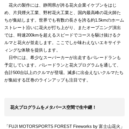
花火の製作には、静岡県が誇る花火企業イケブンをはじ
め、片貝煙火工業、野村花火工業と、国内最高峰の花火師た
ちが集結します。世界でも有数の長さを誇る約1.5kmのホーム
ストレート沿いに花火が打ち上がり、またオープニング演出
では、時速200kmを超えるスピードでコースを駆け抜けるク
ルマと花火が並走します。ここでしか味わえないエキサイテ
ィングな体験を提供します。
日中には、希少なスーパーカーが出走するパレードランも
予定しています。パレードランと花火プログラムを通して、
合計500台以上のクルマが登場。滅多に出会えないクルマたち
が集結する圧巻のラインアップも注目です。
花火プログラムをメタバース空間で生中継！
「FUJI MOTORSPORTS FOREST Fireworks by 富士山花火」