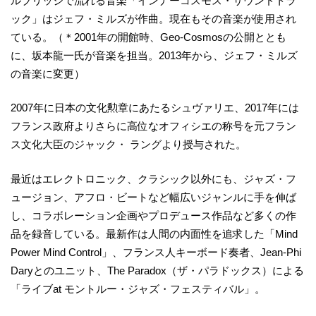
ルブリッジで流れる音楽「インナーコスモス・サウンドトラ
ック」はジェフ・ミルズが作曲。現在もその音楽が使用され
ている。（＊2001年の開館時、Geo-Cosmosの公開ととも
に、坂本龍一氏が音楽を担当。2013年から、ジェフ・ミルズ
の音楽に変更）
2007年に日本の文化勲章にあたるシュヴァリエ、2017年には
フランス政府よりさらに高位なオフィシエの称号を元フラン
ス文化大臣のジャック・ ラングより授与された。
最近はエレクトロニック、クラシック以外にも、ジャズ・フ
ュージョン、アフロ・ビートなど幅広いジャンルに手を伸ば
し、コラボレーション企画やプロデュース作品など多くの作
品を録音している。最新作は人間の内面性を追求した「Mind
Power Mind Control」、フランス人キーボード奏者、Jean-Phi
Daryとのユニット、The Paradox（ザ・パラドックス）による
「ライブat モントルー・ジャズ・フェスティバル」。