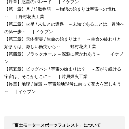
【序章】惑星のパレード ｜イケブン
【第一章】月 / 竹取物語 ～物語の始まりは宇宙への憧れ
～ ｜野村花火工業
【第二章】火星 / 未知との遭遇 ～未知であることは、冒険へ
の第一歩～ ｜イケブン
【第三章】天体衝突 / 生命の始まりは？ ～生命の終わりと
始まりは、激しい衝突から～ ｜野村花火工業
【第四章】ブラックホール ～深淵に惹かれあう～ ｜イケブ
ン
【第五章】ビッグバン / 宇宙の始まりは？ ～広がり続ける
宇宙は、そこかしこに～ ｜片貝煙火工業
【終章】地球 / 帰還 ～宇宙船地球号に乗って花火を楽しもう
～ ｜イケブン
「富士モータースポーツフォレスト」について