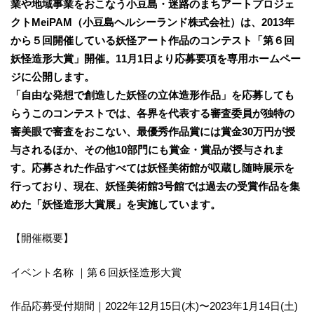
業や地域事業をおこなう小豆島・迷路のまちアートプロジェ
クトMeiPAM（小豆島ヘルシーランド株式会社）は、2013年
から５回開催している妖怪アート作品のコンテスト「第６回
妖怪造形大賞」開催。11月1日より応募要項を専用ホームペー
ジに公開します。
「自由な発想で創造した妖怪の立体造形作品」を応募しても
らうこのコンテストでは、各界を代表する審査委員が独特の
審美眼で審査をおこない、最優秀作品賞には賞金30万円が授
与されるほか、その他10部門にも賞金・賞品が授与されま
す。応募された作品すべては妖怪美術館が収蔵し随時展示を
行っており、現在、妖怪美術館3号館では過去の受賞作品を集
めた「妖怪造形大賞展」を実施しています。
【開催概要】
イベント名称 ｜第６回妖怪造形大賞
作品応募受付期間｜2022年12月15日(木)〜2023年1月14日(土)