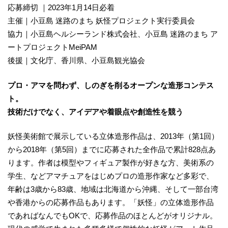
応募締切 ｜2023年1月14日必着
主催｜小豆島 迷路のまち 妖怪プロジェクト実行委員会
協力｜小豆島ヘルシーランド株式会社、小豆島 迷路のまち ア
ートプロジェクトMeiPAM
後援｜文化庁、香川県、小豆島観光協会
プロ・アマを問わず、しのぎを削るオープンな造形コンテス
ト。
技術だけでなく、アイデアや着眼点や創造性を競う
妖怪美術館で展示している立体造形作品は、2013年（第1回）
から2018年（第5回）までに応募された全作品で累計828点あ
ります。作者は模型やフィギュア製作が好きな方、美術系の
学生、などアマチュアをはじめプロの造形作家など多彩で、
年齢は3歳から83歳、地域は北海道から沖縄、そして一部台湾
や香港からの応募作品もあります。「妖怪」の立体造形作品
であればなんでもOKで、応募作品のほとんどがオリジナル。