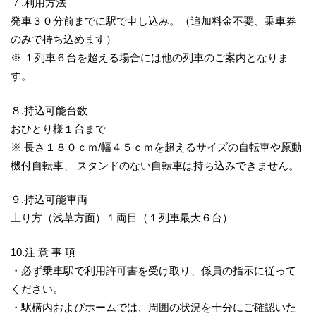
７.利用方法
発車３０分前までに駅で申し込み。（追加料金不要、乗車券
のみで持ち込めます）
※ １列車６台を超える場合には他の列車のご案内となりま
す。
８.持込可能台数
おひとり様１台まで
※ 長さ１８０ｃｍ/幅４５ｃｍを超えるサイズの自転車や原動
機付自転車、 スタンドのない自転車は持ち込みできません。
９.持込可能車両
上り方（浅草方面）１両目（１列車最大６台）
10.注 意 事 項
・必ず乗車駅で利用許可書を受け取り、係員の指示に従って
ください。
・駅構内およびホームでは、周囲の状況を十分にご確認いた