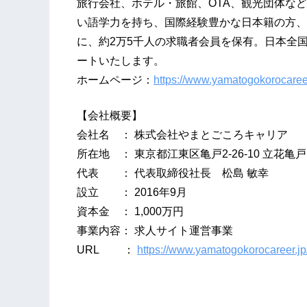
旅行会社、ホテル・旅館、OTA、観光団体など
い語学力を持ち、国際経験豊かな日本籍の方、
に、約2万5千人の求職者会員を保有。日本全
ートいたします。
ホームページ：
https://www.yamatogokorocareer
【会社概要】
会社名 ： 株式会社やまとごころキャリア
所在地 ： 東京都江東区亀戸2-26-10 立花亀
代表 ： 代表取締役社長 松島 敏幸
設立 ： 2016年9月
資本金 ： 1,000万円
事業内容： 求人サイト運営事業
URL ：
https://www.yamatogokorocareer.jp