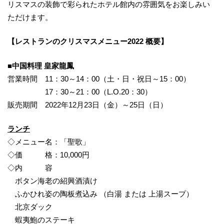
リスマスの装飾で彩られたホテル館内の雰囲気をお楽しみい
ただけます。
【レストラン
の
クリスマスメニュー
2022
概要
】
■
中国料理 皇家龍鳳
営業時間 11：30～14：00（土・日・祝日～15：00）
17：30～21：00（L.O.20：30）
販売期間 2022年12月23日（金）～25日（日）
ランチ
◇メニュー名：「聖歌」
◇価 格：10,000円
◇内 容
ボタン海老の紹興酒漬け
ふかひれ姿の陶板煮込み （白湯 または 上湯スープ）
北京ダック
蝦夷鮑のステーキ