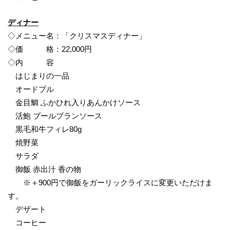
ディナー
◇メニュー名：「クリスマスディナー」
◇価 格：22,000円
◇内 容
はじまりの一品
オードブル
金目鯛 ふかひれ入りあんかけソース
活鮑 ブールブランソース
黒毛和牛フィレ80g
焼野菜
サラダ
御飯 赤出汁 香の物
※＋900円で御飯をガーリックライスに変更いただけま
す。
デザート
コーヒー