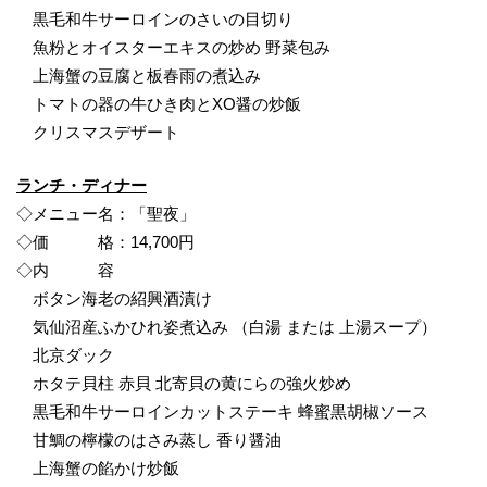
黒毛和牛サーロインのさいの目切り
魚粉とオイスターエキスの炒め 野菜包み
上海蟹の豆腐と板春雨の煮込み
トマトの器の牛ひき肉とXO醤の炒飯
クリスマスデザート
ランチ・ディナー
◇メニュー名：「聖夜」
◇価 格：14,700円
◇内 容
ボタン海老の紹興酒漬け
気仙沼産ふかひれ姿煮込み （白湯 または 上湯スープ）
北京ダック
ホタテ貝柱 赤貝 北寄貝の黄にらの強火炒め
黒毛和牛サーロインカットステーキ 蜂蜜黒胡椒ソース
甘鯛の檸檬のはさみ蒸し 香り醤油
上海蟹の餡かけ炒飯