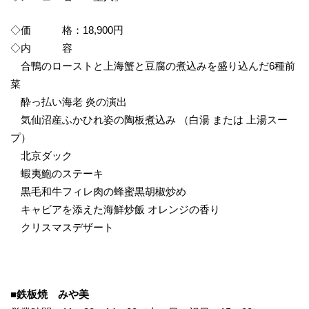
◇価 格：18,900円
◇内 容
合鴨のローストと上海蟹と豆腐の煮込みを盛り込んだ6種前
菜
酔っ払い海老 炎の演出
気仙沼産ふかひれ姿の陶板煮込み （白湯 または 上湯スー
プ）
北京ダック
蝦夷鮑のステーキ
黒毛和牛フィレ肉の蜂蜜黒胡椒炒め
キャビアを添えた海鮮炒飯 オレンジの香り
クリスマスデザート
■
鉄板焼 みや美