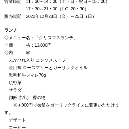
営業時間 11：30～14：00（土・日・祝日～15：00）
17：30～21：00（L.O. 20：30）
販売期間 2022年12月23日（金）～25日（日）
ランチ
◇メニュー名：「クリスマスランチ」
◇価 格：13,000円
◇内 容
ふかひれ入り コンソメスープ
金目鯛 ローズマリーとガーリックオイル
黒毛和牛フィレ70g
焼野菜
サラダ
御飯 赤出汁 香の物
※＋900円で御飯をガーリックライスに変更いただけま
す。
デザート
コーヒー