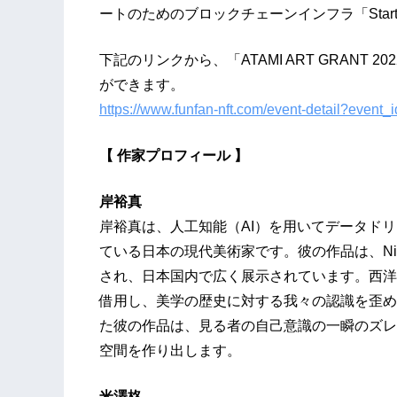
ートのためのブロックチェーンインフラ「Start
下記のリンクから、「ATAMI ART GRANT
ができます。
https://www.funfan-nft.com/event-detail?eve
【 作家プロフィール 】
岸裕真
岸裕真は、人工知能（AI）を用いてデータド
ている日本の現代美術家です。彼の作品は、Ni
され、日本国内で広く展示されています。西洋
借用し、美学の歴史に対する我々の認識を歪め
た彼の作品は、見る者の自己意識の一瞬のズレ
空間を作り出します。
米澤柊