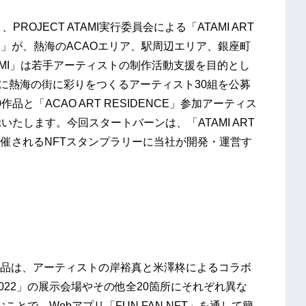
PROJECT ATAMI実行委員会による「ATAMI ART
022）」が、熱海のACAOエリア、駅周辺エリア、銀座町
TAMI」は若手アーティストの制作活動支援を目的とし
をテーマに熱海の街に彩りをつくるアーティスト30組を公募
と「ACAO ART RESIDENCE」参加アーティス
たします。今回スタートバーンは、「ATAMI ART
て開催されるNFTスタンプラリーに当社が開発・運営す
。
作品は、アーティストの岸裕真と米澤柊によるコラボ
T 2022」の展示会場やその他全20箇所にそれぞれ異な
とで、Webアプリ「FUN FAN NFT」を通して簡