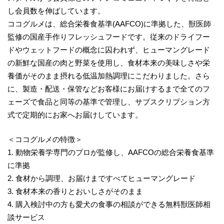
し会員数を伸ばしています。
ココグルメは、総合栄養食基準(AAFCO)に準拠した、獣医師
監修の国産手作りフレッシュフードです。従来のドライフー
ドやウェットフードの概念に囚われず、ヒューマングレード
の新鮮な国産の肉と野菜を使用し、食材本来の美味しさや栄
養価がそのまま摂れる低温加熱調理にこだわりました。さら
に、製造・配送・保管などお客様にお届けするまで全てのフ
ェーズで食品と同等の基準で管理し、サブスクリプション方
式で定期的にお家へお届けしています。
＜ココグルメの特徴＞
1. 動物栄養学専門のプロが監修し、AAFCOの総合栄養食基準
に準拠
2. 食材から調理、お届けまですべてヒューマングレード
3. 食材本来の香りとおいしさがそのまま
4. 購入検討中の方も愛犬の食事の相談ができる無料獣医師相
談サービス