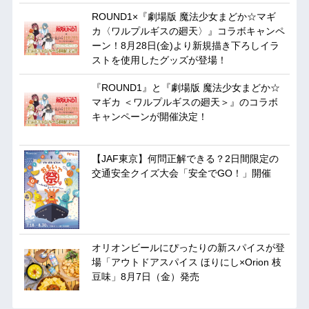
ROUND1×『劇場版 魔法少女まどか☆マギ
カ〈ワルプルギスの廻天〉』コラボキャンペ
ーン！8月28日(金)より新規描き下ろしイラ
ストを使用したグッズが登場！
『ROUND1』と『劇場版 魔法少女まどか☆
マギカ ＜ワルプルギスの廻天＞』のコラボ
キャンペーンが開催決定！
【JAF東京】何問正解できる？2日間限定の
交通安全クイズ大会「安全でGO！」開催
オリオンビールにぴったりの新スパイスが登
場「アウトドアスパイス ほりにし×Orion 枝
豆味」8月7日（金）発売