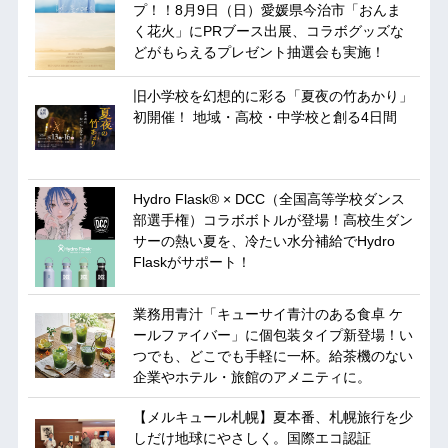
プ！！8月9日（日）愛媛県今治市「おんま
く花火」にPRブース出展、コラボグッズな
どがもらえるプレゼント抽選会も実施！
旧小学校を幻想的に彩る「夏夜の竹あかり」
初開催！ 地域・高校・中学校と創る4日間
Hydro Flask® × DCC（全国高等学校ダンス
部選手権）コラボボトルが登場！高校生ダン
サーの熱い夏を、冷たい水分補給でHydro
Flaskがサポート！
業務用青汁「キューサイ青汁のある食卓 ケ
ールファイバー」に個包装タイプ新登場！い
つでも、どこでも手軽に一杯。給茶機のない
企業やホテル・旅館のアメニティに。
【メルキュール札幌】夏本番、札幌旅行を少
しだけ地球にやさしく。国際エコ認証