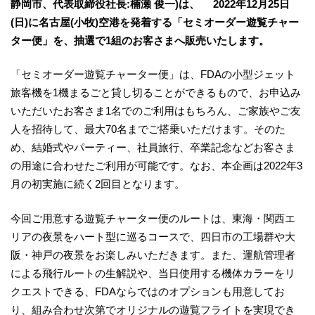
静岡市、代表取締役社長:楠瀬 俊一)は、 2022年12月25日
(日)に名古屋(小牧)空港を発着する「セミオーダー遊覧チャー
ター便」を、抽選で1組のお客さまへ販売いたします。
「セミオーダー遊覧チャーター便」は、FDAの小型ジェット
旅客機を1機まるごと貸し切ることができるもので、お申込み
いただいたお客さま1名でのご利用はもちろん、ご家族やご友
人を招待して、最大70名までご搭乗いただけます。そのた
め、結婚式やパーティー、社員旅行、卒業記念などお客さま
の用途に合わせたご利用が可能です。なお、本企画は2022年3
月の初実施に続く2回目となります。
今回ご用意する遊覧チャーター便のルートは、東海・関西エ
リアの夜景をハート型に巡るコースで、四日市の工場群や大
阪・神戸の夜景をお楽しみいただきます。また、運航管理者
による飛行ルートの生解説や、当日使用する機体カラーをリ
クエストできる、FDAならではのオプションも用意してお
り、組み合わせ次第でオリジナルの遊覧フライトを実現でき