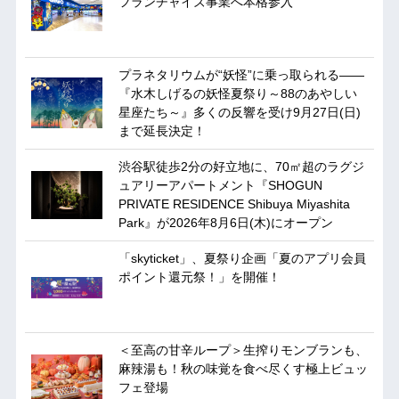
フランチャイズ事業へ本格参入
プラネタリウムが“妖怪”に乗っ取られる——
『水木しげるの妖怪夏祭り～88のあやしい
星座たち～』多くの反響を受け9月27日(日)
まで延長決定！
渋谷駅徒歩2分の好立地に、70㎡超のラグジ
ュアリーアパートメント『SHOGUN
PRIVATE RESIDENCE Shibuya Miyashita
Park』が2026年8月6日(木)にオープン
「skyticket」、夏祭り企画「夏のアプリ会員
ポイント還元祭！」を開催！
＜至高の甘辛ループ＞生搾りモンブランも、
麻辣湯も！秋の味覚を食べ尽くす極上ビュッ
フェ登場