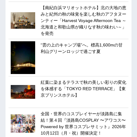
【南紀白浜マリオットホテル】北の大地の恵
みと紀州の秋の味覚を楽しむ秋のアフタヌー
ンティー「Harvest Voyage Afternoon Tea ～
北海道と和歌山県が織りなす秋の味わい～」
を発売
“雲の上のキャンプ場”へ。標高1,600mの甘
利山グリーンロッジで過ごす夏
紅葉に染まるテラスで秋の美しい彩りの変化
を体感する「TOKYO RED TERRACE」【東
京プリンスホテル】
全国・世界のコスプレイヤーが淡路島に集
結！第４回『淡路島COSPLAY 〜アワコス〜
Powered by 世界コスプレサミット』2026年
10月12日（月・祝）開催決定！