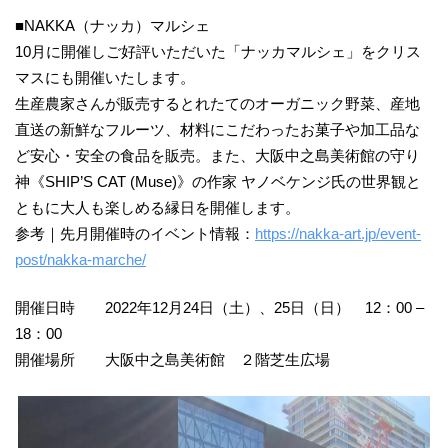
■NAKKA（ナッカ）マルシェ
10月に開催しご好評いただいた「ナッカマルシェ」をクリス
マスにも開催いたします。
生産農家さんが販売するとれたてのオーガニック野菜、産地
直送の新鮮なフルーツ、材料にこだわったお菓子や加工品な
ど安心・安全の食品を販売。また、大阪中之島美術館の守り
神《SHIP’S CAT (Muse)》の作家 ヤノベケンジ氏の世界観と
ともに大人も楽しめる縁日を開催します。
参考｜先月開催時のイベント情報：
https://nakka-art.jp/event-
post/nakka-marche/
開催日時 2022年12月24日（土）、25日（日） 12：00 –
18：00
開催場所 大阪中之島美術館 ２階芝生広場