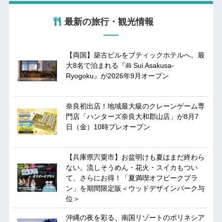
最新の旅行・観光情報
【両国】築古ビルをブティックホテルへ。最
大8名で泊まれる『illi Sui Asakusa-
Ryogoku』が2026年9月オープン
奈良初出店！地域最大級のクレーンゲーム専
門店「ハンターズ奈良大和郡山店」が8月7
日（金）10時プレオープン
【兵庫県宍粟市】お盆明けも夏はまだ終わら
ない。流しそうめん・花火・スイカもつい
て、さらにお得！「夏満喫オフピークプラ
ン」を期間限定販＜ウッドデザインパーク与
位＞
沖縄の夜を彩る、南国リゾートのポリネシア