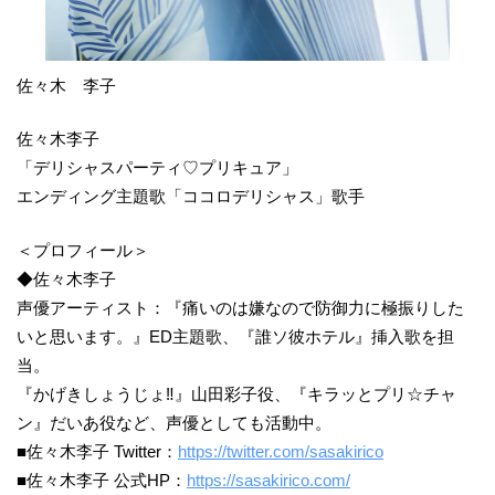
佐々木 李子
佐々木李子
「デリシャスパーティ♡プリキュア」
エンディング主題歌「ココロデリシャス」歌手
＜プロフィール＞
◆佐々木李子
声優アーティスト：『痛いのは嫌なので防御力に極振りした
いと思います。』ED主題歌、『誰ソ彼ホテル』挿入歌を担
当。
『かげきしょうじょ‼』山田彩子役、『キラッとプリ☆チャ
ン』だいあ役など、声優としても活動中。
■佐々木李子 Twitter：
https://twitter.com/sasakirico
■佐々木李子 公式HP：
https://sasakirico.com/