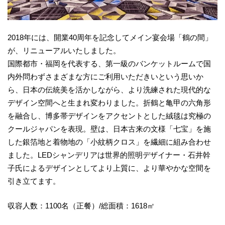
2018年には、開業40周年を記念してメイン宴会場「鶴の間」
が、リニューアルいたしました。
国際都市・福岡を代表する、第一級のバンケットルームで国
内外問わずさまざまな方にご利用いただきいという思いか
ら、日本の伝統美を活かしながら、より洗練された現代的な
デザイン空間へと生まれ変わりました。折鶴と亀甲の六角形
を融合し、博多帯デザインをアクセントとした絨毯は究極の
クールジャパンを表現。壁は、日本古来の文様「七宝」を施
した銀箔地と着物地の「小紋柄クロス」を繊細に組み合わせ
ました。LEDシャンデリアは世界的照明デザイナー・石井幹
子氏によるデザインとしてより上質に、より華やかな空間を
引き立てます。
収容人数：1100名（正餐）/総面積：1618㎡