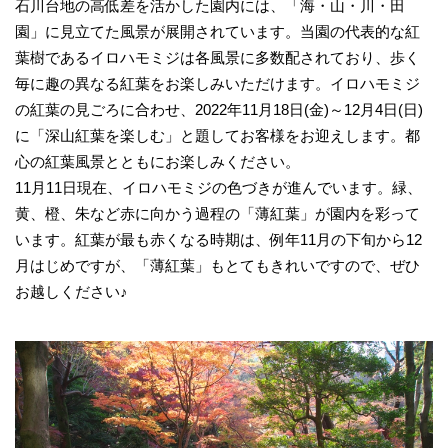
石川台地の高低差を活かした園内には、「海・山・川・田
園」に見立てた風景が展開されています。当園の代表的な紅
葉樹であるイロハモミジは各風景に多数配されており、歩く
毎に趣の異なる紅葉をお楽しみいただけます。イロハモミジ
の紅葉の見ごろに合わせ、2022年11月18日(金)～12月4日(日)
に「深山紅葉を楽しむ」と題してお客様をお迎えします。都
心の紅葉風景とともにお楽しみください。
11月11日現在、イロハモミジの色づきが進んでいます。緑、
黄、橙、朱など赤に向かう過程の「薄紅葉」が園内を彩って
います。紅葉が最も赤くなる時期は、例年11月の下旬から12
月はじめですが、「薄紅葉」もとてもきれいですので、ぜひ
お越しください♪