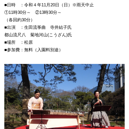
■日時 ：令和４年11月20日（日）※雨天中止
①11時30分～ ②13時30分～
（各回約30分）
■出演 ：生田流筝曲 寺井結子氏
都山流尺八 菊地河山(こうざん)氏
■場所 ：松原
■参加費：無料（入園料別途）