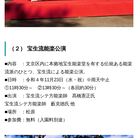
（２） 宝生流能楽公演
■内容 ：文京区内に本拠地宝生能楽堂を有する伝統ある能楽
流派のひとつ、宝生流による能楽公演。
■日時 ：令和４年11月23日（水・祝）※雨天中止
①11時30分～ ②13時30分～（各回約30分）
■出演 ：宝生流シテ方能楽師 髙橋憲正氏
宝生流シテ方能楽師 藪克徳氏 他
■場所 ：松原
■参加費：無料（入園料別途）