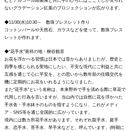
むとアルコール除菌液と共に手のひらにはここでしか見られ
ないグラデーション紅葉のプロジェクションが広がります。
◆11/30(水)10:30～ 数珠ブレスレット作り
コットンパールや天然石、ガラスなどを使って、数珠ブレス
レットが作れます。
◆“花手水”発祥の地・柳谷観音
お花を浮かべる習慣は日本では昔からありましたが、歴史と
四季を感じられる聖地にしたい、不安な現代にご利益と共に
五感を通じて心に平安を、との思いから数年前の住職交代を
機に定期的にお花をいれるようになりました。
また“花手水”という名称は、本来野外で手を清める際に草花で
代用した行為を言いますが、当山内では自然に花を浮かべた
手水舎・手水鉢そのものを指すようになり、これがメディ
ア・SNS等を通じ全国的に広がっています。
境内には数カ所花手水があります。それぞれ龍手水、庭手
水、恋手水、苔手水、琴手水などと、呼んでいます。(時期に