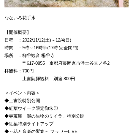
なないろ花手水
【開催概要】
日程 ：2022/11/12(土)～12/4(日)
時間 ：9時～16時半(17時 完全閉門)
場所 ：柳谷観音 楊谷寺
〒617-0855 京都府長岡京市浄土谷堂ノ谷2
拝観料：700円
上書院拝観料 別途 800円
＜イベント内容＞
◆上書院特別公開
◆紅葉ウイーク限定御朱印
◆寺宝庫「謎の生物のミイラ」特別公開
◆紅葉特別ライトアップ
◆～花と音楽の饗宴～ フラワーLIVE