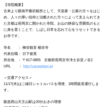
【寺院概要】
古来より眼病平癒祈願所として、天皇家・公家の方々をはじ
め、人々の厚い信仰と治癒された方々によって支えられてき
た京都は長岡京に開かれた寺院。お山の静寂な雰囲気のもと
に身を置くことで、しばし日常を忘れて心をリセットできる
お寺です。
寺名 ： 柳谷観音 楊谷寺
代表住職： 日下俊英
所在地 ： 〒617-0855 京都府長岡京市浄土谷堂ノ谷2
URL ：
http://yanagidani.jp/
＜交通アクセス＞
11/17(木)はご縁日シャトルバスを増便、1時間延長運行しま
す。
阪急西山天王山駅は20分おきの増便