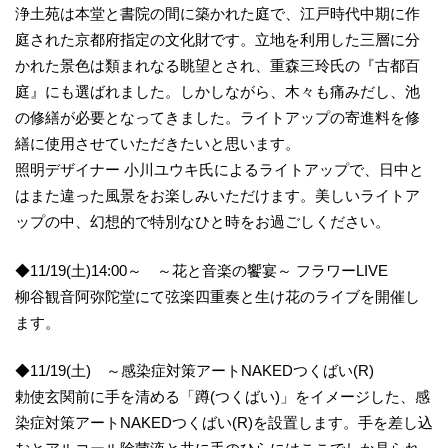
浄土苑は本堂と書院の間に築かれた庭で、江戸時代中期に作
庭された京都府指定の文化財です。立地を利用した三層に分
かれた景色は類まれなる眺望とされ、重森三玲氏の『古都百
庭』にも選ばれました。しかしながら、木々も痛みだし、池
の修繕が必要となってきました。ライトアップの寄進料を修
繕に使用させていただきたいと思います。
照明デザイナー 小川ユウキ氏によるライトアップで、日中と
はまた違った風景をお楽しみいただけます。美しいライトア
ップの中、幻想的で特別なひと時をお過ごしください。
◆11/19(土)14:00～ ～花と音楽の饗宴～ フラワーLIVE
柳谷観音阿弥陀堂にて弦楽四重奏と生け花のライブを開催し
ます。
◆11/19(土) ～感染症対策アートNAKEDつくばい(R)
勅使玄関前に手を清める「蹲(つくばい)」をイメージした、感
染症対策アートNAKEDつくばい(R)を設置します。手を差し込