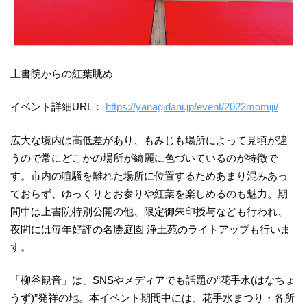
上書院からの紅葉眺め
イベント詳細URL：
https://yanagidani.jp/event/2022momiji/
広大な境内は高低差があり、もみじも場所によって見頃が違
うので常にどこかの場所が綺麗に色づいているのが特徴で
す。市内の喧騒を離れた場所に位置するためあまり混みあっ
ておらず、ゆっくりとお参りや紅葉を楽しめるのも魅力。期
間中は上書院特別公開の他、限定御朱印授与なども行われ、
夜間には毎年好評の名勝庭園 浄土苑のライトアップも行いま
す。
「柳谷観音」は、SNSやメディアでも話題の“花手水(はなちょ
うず)”発祥の地。本イベント期間中には、花手水まつり・各所