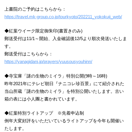
上書院のご予約はこちらから：
https://travel.mk-group.co.jp/tourkyoto/202211_yokokuji_web/
◆紅葉ウイーク限定御朱印(書置きのみ)
郵送受付は11/1～開始、入金確認後12/5より順次発送いたしま
す。
郵送受付はこちらから：
https://yanagidani.jp/prayers/yuusousyouhinn/
◆寺宝庫「謎の生物のミイラ」特別公開(9時～16時)
昨年2021年にテレビ朝日『ナニコレ珍百景』にて紹介された
当山所蔵「謎の生物のミイラ」を特別公開いたします。古い
箱の表には小人團と書かれています。
◆紅葉特別ライトアップ ※先着申込制
例年大変好評をいただいているライトアップを今年も開催い
たします。