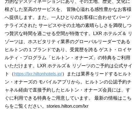
力的なデスティネーションにあり、その土地、歴史、文化に
根ざした至高のサービスを、 冒険心溢れる感性豊かなお客様
へ提供します。また、一人ひとりのお客様に合わせてパーソ
ナライズされた サービスやその土地の素晴らしさを満喫しつ
つ贅沢な時間を過ごせる空間が特徴です。LXR ホテルズ＆ リ
ゾーツは、ホスピタリティ業界のグローバルリーダーである
ヒルトンの１ブランドであり、受賞歴を誇る ゲスト・ロイヤ
ルティ・プログラム「ヒルトン・オナーズ」の特典をご利用
いただけます。LXR ホテルズ＆ リゾーツのご予約は公式サイ
ト（
https://lxr.hiltonhotels.jp/
）または業界をリードするヒルト
ン・オナーズの モバイルアプリから。ヒルトンの公認予約チ
ャネル経由で直接予約したヒルトン・オナーズ会員には、す
ぐに利用できる特典をご用意しています。 最新の情報はこち
らをご覧ください。stories.hilton.com/lxr