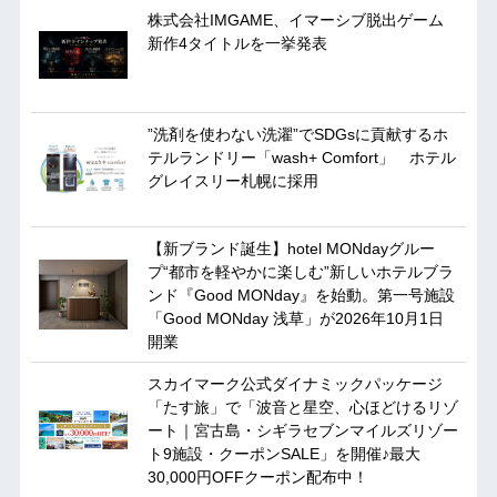
株式会社IMGAME、イマーシブ脱出ゲーム
新作4タイトルを一挙発表
”洗剤を使わない洗濯”でSDGsに貢献するホ
テルランドリー「wash+ Comfort」 ホテル
グレイスリー札幌に採用
【新ブランド誕生】hotel MONdayグルー
プ“都市を軽やかに楽しむ”新しいホテルブラ
ンド『Good MONday』を始動。第一号施設
「Good MONday 浅草」が2026年10月1日
開業
スカイマーク公式ダイナミックパッケージ
「たす旅」で「波音と星空、心ほどけるリゾ
ート｜宮古島・シギラセブンマイルズリゾー
ト9施設・クーポンSALE」を開催♪最大
30,000円OFFクーポン配布中！