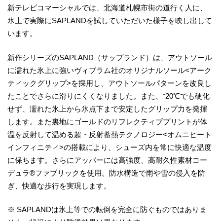
新テレビコマーシャルでは、北海道札幌市街の道行く人に、
氷上で実際にSAPLANDを試していただいた様子を映し出して
います。
新作シリーズのSAPLAND（サップランド）は、アウトソール
に濡れた氷上に強いヴィブラム社のオリジナルソール<アーク
ティックグリップ>を採用し、アウトソールパターンを改良し
たことでさらに滑りにくくなりました。また、⁻20℃でも硬化
せず、濡れた氷上から氷点下まで安定したグリップ力を発揮
します。また裏地にゴールドのリフレクティブプリントが体
温を反射して温める超・反射蓄熱テクノロジー<オムニヒート
インフィニティ>の搭載により、シューズ内を常に快適な温度
に保ちます。さらにアッパーには高強度、高耐久性素材コー
デュラ®ファブリックを使用。防水構造で雨や雪の侵入を防
ぎ、快適な歩行を実現します。
※ SAPLANDは氷上等での転倒を完全に防ぐものではありま