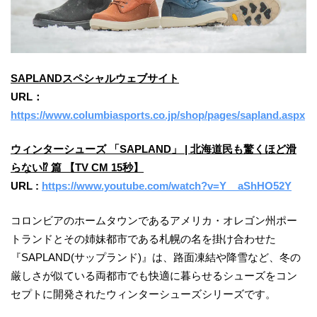
SAPLANDスペシャルウェブサイト
URL：
https://www.columbiasports.co.jp/shop/pages/sapland.aspx
ウィンターシューズ 「SAPLAND」 | 北海道民も驚くほど滑
らない⁉ 篇 【TV CM 15秒】
URL :
https://www.youtube.com/watch?v=Y__aShHO52Y
コロンビアのホームタウンであるアメリカ・オレゴン州ポー
トランドとその姉妹都市である札幌の名を掛け合わせた
『SAPLAND(サップランド)』は、路面凍結や降雪など、冬の
厳しさが似ている両都市でも快適に暮らせるシューズをコン
セプトに開発されたウィンターシューズシリーズです。