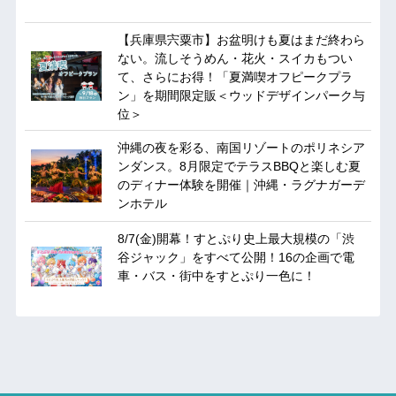
【兵庫県宍粟市】お盆明けも夏はまだ終わら
ない。流しそうめん・花火・スイカもつい
て、さらにお得！「夏満喫オフピークプラ
ン」を期間限定販＜ウッドデザインパーク与
位＞
沖縄の夜を彩る、南国リゾートのポリネシア
ンダンス。8月限定でテラスBBQと楽しむ夏
のディナー体験を開催｜沖縄・ラグナガーデ
ンホテル
8/7(金)開幕！すとぷり史上最大規模の「渋
谷ジャック」をすべて公開！16の企画で電
車・バス・街中をすとぷり一色に！