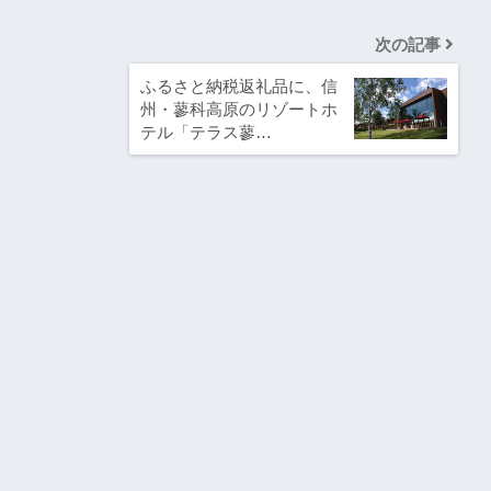
次の記事
ふるさと納税返礼品に、信
州・蓼科高原のリゾートホ
テル「テラス蓼…