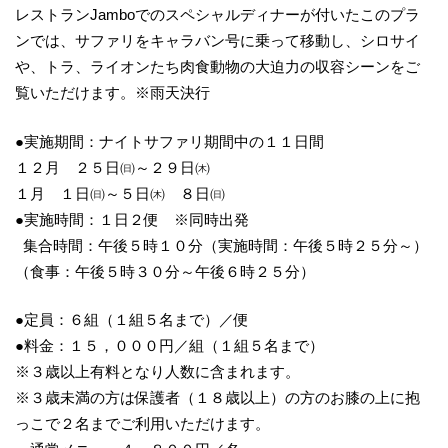
レストランJamboでのスペシャルディナーが付いたこのプラ
ンでは、サファリをキャラバン号に乗って移動し、シロサイ
や、トラ、ライオンたち肉食動物の大迫力の収容シーンをご
覧いただけます。※雨天決行
●実施期間：ナイトサファリ期間中の１１日間
１２月 ２５日㈰～２９日㈭
１月 １日㈰～５日㈭ ８日㈰
●実施時間：１日２便 ※同時出発
集合時間：午後５時１０分（実施時間：午後５時２５分～）
（食事：午後５時３０分～午後６時２５分）
●定員：６組（１組５名まで）／便
●料金：１５，０００円／組（１組５名まで）
※３歳以上有料となり人数に含まれます。
※３歳未満の方は保護者（１８歳以上）の方のお膝の上に抱
っこで２名までご利用いただけます。