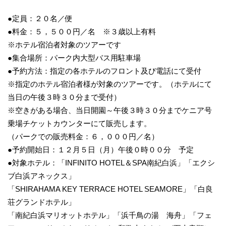
●定員：２０名／便
●料金：５，５００円／名 ※３歳以上有料
※ホテル宿泊者対象のツアーです
●集合場所：パーク内大型バス用駐車場
●予約方法：指定の各ホテルのフロント及び電話にて受付
※指定のホテル宿泊者様が対象のツアーです。（ホテルにて
当日の午後３時３０分まで受付）
※空きがある場合、当日開園～午後３時３０分までケニア号
乗場チケットカウンターにて販売します。
（パークでの販売料金：６，０００円／名）
●予約開始日：１２月５日（月）午後０時００分 予定
●対象ホテル：「INFINITO HOTEL＆SPA南紀⽩浜」「エクシ
ブ白浜アネックス」
「SHIRAHAMA KEY TERRACE HOTEL SEAMORE」「白良
荘グランドホテル」
「南紀白浜マリオットホテル」「浜千鳥の湯 海舟」「フェ