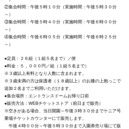
②集合時間：午後５時１０分（実施時間：午後５時３０分
～）
③集合時間：午後５時４０分（実施時間：午後６時００分
～）
④集合時間：午後６時０５分（実施時間：午後６時２５分
～）
●定員：２６組（１組５名まで）／便
●料金：５，０００円／組（１組５名まで）
※３歳以上有料となり人数に含まれます。
※３歳未満の方は保護者（１８歳以上）のお膝の上抱っこで
追加２名までご利用いただけます。
●集合場所：エントランスドームお帰り口前
●販売方法：WEBチケットストア（前日まで販売）
※空きがある場合、当日開園～午後３時３０分までケニア号
乗場チケットカウンターにて販売します。
午後４時００分～午後５時３０分まで入園券売り場にて販