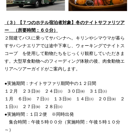
（３）【７つのホテル宿泊者対象】冬のナイトサファリツア
ー （所要時間：６０分）
２階建てバスに乗ってサバンナへ。キリンやシマウマが暮ら
すサバンナエリアでは途中下車し、ウォーキングでナイトス
コープ を使用して動物たちをじっくり観察していただきま
す。大型草食動物へのフィーディング体験の後、肉食動物エ
リアへツアーガイドがご案内します。
●実施期間：ナイトサファリ期間中の１２日間
１２月 ２３日㈮ ２４日㈯ ３０日㈮ ３１日㈯
１月 ６日㈮ ７日㈯ １３日㈮ １４日㈯ ２０日㈮ ２
１日㈯ ２７日㈮ ２８日㈯
●実施時間：１日２便 ※同時出発
集合時間：午後５時００分（実施時間：午後５時１０分
～）