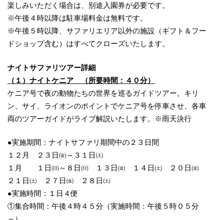
楽しみいただく場合は、別途入園券が必要です。
※午後４時以降は駐車場料金は無料です。
※午後５時以降、サファリエリア以外の施設（ギフト＆フー
ドショップ含む）はすべてクローズいたします。
ナイトサファリツアー詳細
（１）ナイトケニア （所要時間：４０分）
ケニア号で夜の動物たちの世界を巡るガイドツアー。キリ
ン、サイ、ライオンのポイントでケニア号を停車させ、各車
両のツアーガイドがライブ解説いたします。※雨天決行
●実施期間：ナイトサファリ期間中の２３日間
１２月 ２３日㈮～３１日㈯
１月 １日㈰～８日㈰ １３日㈮ １４日㈯ ２０日㈮
２１日㈯ ２７日㈮ ２８日㈯
●実施時間：１日４便
①集合時間：午後４時４５分（実施時間：午後５時０５分
～）