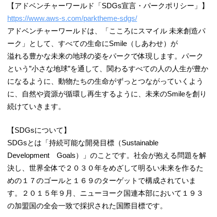
【アドベンチャーワールド「SDGs宣言・パークポリシー」】
https://www.aws-s.com/parktheme-sdgs/
アドベンチャーワールドは、「こころにスマイル 未来創造パ
ーク」として、すべての生命にSmile（しあわせ）が
溢れる豊かな未来の地球の姿をパークで体現します。パーク
という”小さな地球”を通して、関わるすべての人の人生が豊か
になるように、動物たちの生命がずっとつながっていくよう
に、自然や資源が循環し再生するように、未来のSmileを創り
続けていきます。
【SDGsについて】
SDGsとは「持続可能な開発目標（Sustainable
Development Goals）」のことです。社会が抱える問題を解
決し、世界全体で２０３０年をめざして明るい未来を作るた
めの１７のゴールと１６９のターゲットで構成されていま
す。２０１５年９月、ニューヨーク国連本部において１９３
の加盟国の全会一致で採択された国際目標です。