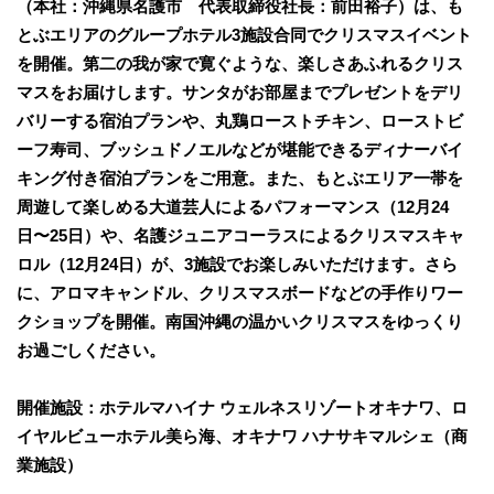
（本社：沖縄県名護市 代表取締役社長：前田裕子）は、も
とぶエリアのグループホテル3施設合同でクリスマスイベント
を開催。第二の我が家で寛ぐような、楽しさあふれるクリス
マスをお届けします。サンタがお部屋までプレゼントをデリ
バリーする宿泊プランや、丸鶏ローストチキン、ローストビ
ーフ寿司、ブッシュドノエルなどが堪能できるディナーバイ
キング付き宿泊プランをご用意。また、もとぶエリア一帯を
周遊して楽しめる大道芸人によるパフォーマンス（12月24
日〜25日）や、名護ジュニアコーラスによるクリスマスキャ
ロル（12月24日）が、3施設でお楽しみいただけます。さら
に、アロマキャンドル、クリスマスボードなどの手作りワー
クショップを開催。南国沖縄の温かいクリスマスをゆっくり
お過ごしください。
開催施設：ホテルマハイナ ウェルネスリゾートオキナワ、ロ
イヤルビューホテル美ら海、オキナワ ハナサキマルシェ（商
業施設）