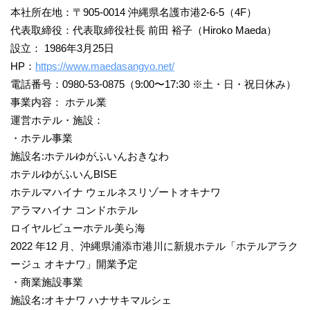
本社所在地：〒905-0014 沖縄県名護市港2-6-5（4F）
代表取締役：代表取締役社長 前田 裕子（Hiroko Maeda）
設立： 1986年3月25日
HP：
https://www.maedasangyo.net/
電話番号：0980-53-0875（9:00〜17:30 ※土・日・祝日休み）
事業内容： ホテル業
運営ホテル・施設：
・ホテル事業
施設名:ホテルゆがふいんおきなわ
ホテルゆがふいんBISE
ホテルマハイナ ウェルネスリゾートオキナワ
アラマハイナ コンドホテル
ロイヤルビューホテル美ら海
2022 年12 月、沖縄県浦添市港川に新規ホテル「ホテルアラク
ージュ オキナワ」開業予定
・商業施設事業
施設名:オキナワ ハナサキマルシェ