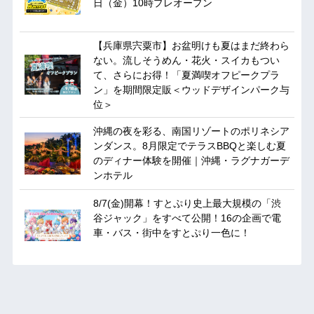
日（金）10時プレオープン
【兵庫県宍粟市】お盆明けも夏はまだ終わら
ない。流しそうめん・花火・スイカもつい
て、さらにお得！「夏満喫オフピークプラ
ン」を期間限定販＜ウッドデザインパーク与
位＞
沖縄の夜を彩る、南国リゾートのポリネシア
ンダンス。8月限定でテラスBBQと楽しむ夏
のディナー体験を開催｜沖縄・ラグナガーデ
ンホテル
8/7(金)開幕！すとぷり史上最大規模の「渋
谷ジャック」をすべて公開！16の企画で電
車・バス・街中をすとぷり一色に！