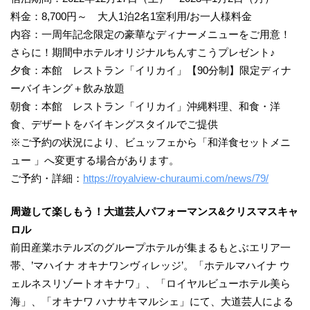
料金：8,700円～ 大人1泊2名1室利用/お一人様料金
内容：一周年記念限定の豪華なディナーメニューをご用意！
さらに！期間中ホテルオリジナルちんすこうプレゼント♪
夕食：本館 レストラン「イリカイ」【90分制】限定ディナ
ーバイキング＋飲み放題
朝食：本館 レストラン「イリカイ」沖縄料理、和食・洋
食、デザートをバイキングスタイルでご提供
※ご予約の状況により、ビュッフェから「和洋食セットメニ
ュー 」へ変更する場合があります。
ご予約・詳細：
https://royalview-churaumi.com/news/79/
周遊して楽しもう！大道芸人パフォーマンス&クリスマスキャ
ロル
前田産業ホテルズのグループホテルが集まるもとぶエリア一
帯、’マハイナ オキナワンヴィレッジ’。「ホテルマハイナ ウ
ェルネスリゾートオキナワ」、「ロイヤルビューホテル美ら
海」、「オキナワ ハナサキマルシェ」にて、大道芸人による