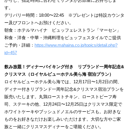
かりし、指定時間に合わせてサンタがお部屋にお持ちしま
す。
デリバリー時間：18:00〜22:45 ※プレゼントは特設カウンタ
ー及びフロントへお預けください。
朝食：ホテルマハイナ ビュッフェレストラン「マーセン」
和食・洋食・中華・沖縄料理をビュッフェスタイルでご提供
ご予約・詳細：
https://www.mahaina.co.jp/topics/detail.php?
id=457
飲み放題！ディナーバイキング付き リブランド一周年記念&
クリスマス（ロイヤルビューホテル美ら海 宿泊プラン）
ロイヤルビューホテル美ら海では、12月17日〜1月2日の間、
ディナー付きリブランド一周年記念&クリスマス宿泊プランを
販売いたします。丸鶏ローストチキン、ローストビーフ寿
司、ステーキの他、12月24日〜12月25日はクリスマス限定で
ホワイトケーキやブッシュドノエルのサービスも。お好きな
ものをお好きなだけお楽しみいただけます。大切な方やご家
族と一緒にクリスマスディナーをご堪能ください。