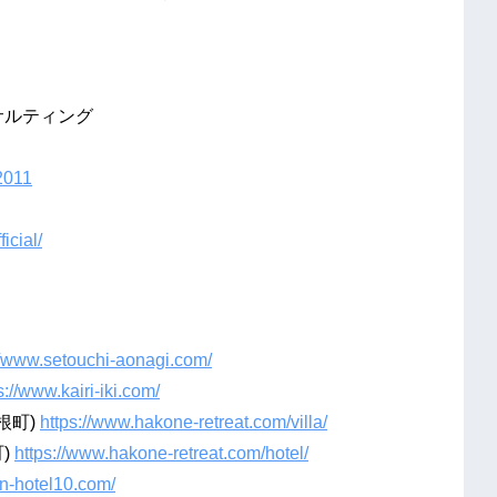
サルティング
2011
icial/
//www.setouchi-aonagi.com/
s://www.kairi-iki.com/
根町)
https://www.hakone-retreat.com/villa/
)
https://www.hakone-retreat.com/hotel/
rin-hotel10.com/