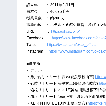
設立年 ： 2011年2月1日
資本金 ： 46,075千円
従業員数 ： 約200人
事業内容 ： ホテル・旅館の運営、及びコン
URL ：
https://okcs.co.jp/
Facebook ：
https://www.facebook.com/onko
Twitter ：
https://twitter.com/okcs_official
Instagram ：
https://www.instagram.com/okcs.off
■事業所
＜ホテル＞
・瀬戸内リトリート 青凪(愛媛県松山市)
https:
・壱岐リトリート 海里村上(長崎県壱岐市)
http
・箱根リトリート villa 1/f(神奈川県足柄下郡箱
・箱根リトリート fore(神奈川県足柄下郡箱根町
・KEIRIN HOTEL 10(岡山県玉野市)
https://kei