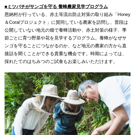
■ミツバチがサンゴを守る 養蜂農家見学プログラム
恩納村が行っている、赤土等流出防止対策の取り組み「Honey
＆Coralプロジェクト」に賛同している農家を訪問し、普段は
公開していない地元の畑で養蜂活動や、赤土対策の様子、季
節ごとに育つ野菜や花を見学するプログラム。養蜂がなぜサ
ンゴを守ることにつながるのか、など地元の農家の方から直
接話を聞くことができる貴重な機会です。時期によっては、
採れたてのはちみつのご試食もお楽しみいただけます。