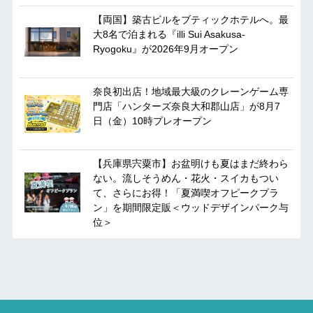
【両国】築古ビルをブティックホテルへ。最
大8名で泊まれる『illi Sui Asakusa-
Ryogoku』が2026年9月オープン
奈良初出店！地域最大級のクレーンゲーム専
門店「ハンターズ奈良大和郡山店」が8月7
日（金）10時プレオープン
【兵庫県宍粟市】お盆明けも夏はまだ終わら
ない。流しそうめん・花火・スイカもつい
て、さらにお得！「夏満喫オフピークプラ
ン」を期間限定販＜ウッドデザインパーク与
位＞