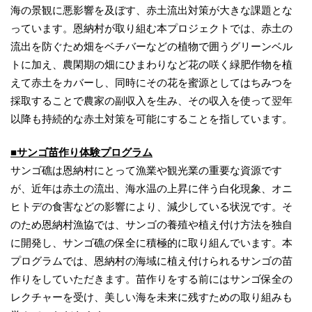
海の景観に悪影響を及ぼす、赤土流出対策が大きな課題とな
っています。恩納村が取り組む本プロジェクトでは、赤土の
流出を防ぐため畑をベチバーなどの植物で囲うグリーンベル
トに加え、農閑期の畑にひまわりなど花の咲く緑肥作物を植
えて赤土をカバーし、同時にその花を蜜源としてはちみつを
採取することで農家の副収入を生み、その収入を使って翌年
以降も持続的な赤土対策を可能にすることを指しています。
■サンゴ苗作り体験プログラム
サンゴ礁は恩納村にとって漁業や観光業の重要な資源です
が、近年は赤土の流出、海水温の上昇に伴う白化現象、オニ
ヒトデの食害などの影響により、減少している状況です。そ
のため恩納村漁協では、サンゴの養殖や植え付け方法を独自
に開発し、サンゴ礁の保全に積極的に取り組んでいます。本
プログラムでは、恩納村の海域に植え付けられるサンゴの苗
作りをしていただきます。苗作りをする前にはサンゴ保全の
レクチャーを受け、美しい海を未来に残すための取り組みも