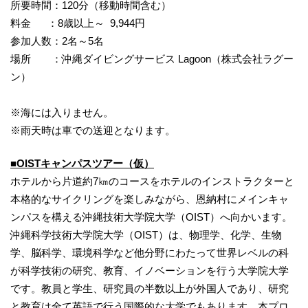
所要時間：120分（移動時間含む）
料金 ：8歳以上～ 9,944円
参加人数：2名～5名
場所 ：沖縄ダイビングサービス Lagoon（株式会社ラグー
ン）
※海には入りません。
※雨天時は車での送迎となります。
■OISTキャンパスツアー（仮）
ホテルから片道約7㎞のコースをホテルのインストラクターと
本格的なサイクリングを楽しみながら、恩納村にメインキャ
ンパスを構える沖縄技術大学院大学（OIST）へ向かいます。
沖縄科学技術大学院大学（OIST）は、物理学、化学、生物
学、脳科学、環境科学など他分野にわたって世界レベルの科
が科学技術の研究、教育、イノベーションを行う大学院大学
です。教員と学生、研究員の半数以上が外国人であり、研究
と教育は全て英語で行う国際的な大学でもあります。本プロ