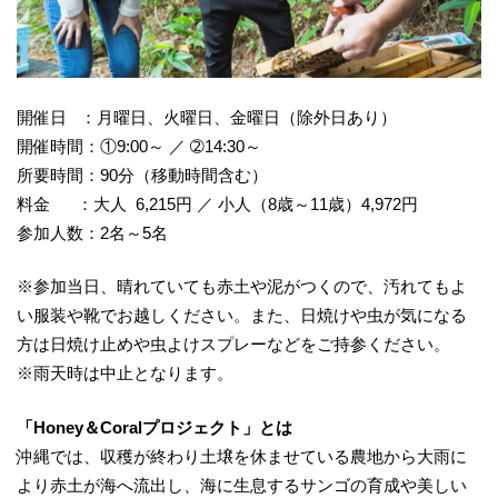
開催日 ：月曜日、火曜日、金曜日（除外日あり）
開催時間：①9:00～ ／ ➁14:30～
所要時間：90分（移動時間含む）
料金 ：大人 6,215円 ／ 小人（8歳～11歳）4,972円
参加人数：2名～5名
※参加当日、晴れていても赤土や泥がつくので、汚れてもよ
い服装や靴でお越しください。また、日焼けや虫が気になる
方は日焼け止めや虫よけスプレーなどをご持参ください。
※雨天時は中止となります。
「Honey＆Coralプロジェクト」とは
沖縄では、収穫が終わり土壌を休ませている農地から大雨に
より赤土が海へ流出し、海に生息するサンゴの育成や美しい