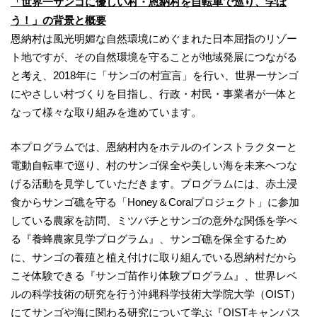
「世界一サンゴに優しい村・恩納村を自転車で巡り、学ぼ
う！」の背景と概要
恩納村は風光明媚な自然環境にめぐまれた日本屈指のリゾー
ト地ですが、その自然環境を守ることが地域発展につながる
と考え、2018年に「サンゴの村宣言」を行い、世界一サンゴ
にやさしい村づくりを目指し、行政・村民・事業者が一体と
なって様々な取り組みを進めています。
本プログラムでは、恩納村内をホテルのインストラクターと
電動自転車で巡り、村のサンゴ保全や美しい海を未来へつな
げる活動を見学していただきます。プログラムには、赤土浸
食からサンゴ礁を守る「Honey＆Coralプロジェクト」に参加
している農家を訪問、ミツバチとサンゴの意外な関係を学べ
る『養蜂農家見学プログラム』、サンゴ礁を保全するため
に、サンゴの養殖と植え付けに取り組んでいる恩納村だから
こそ体験できる『サンゴ苗作り体験プログラム』、世界レベ
ルの科学技術の研究を行う沖縄科学技術大学院大学（OIST）
にてサンゴや海に関わる研究について学ぶ『OISTキャンパス