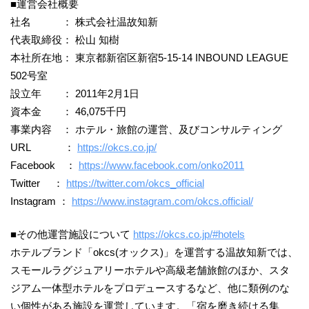
■運営会社概要
社名 ： 株式会社温故知新
代表取締役： 松山 知樹
本社所在地： 東京都新宿区新宿5-15-14 INBOUND LEAGUE
502号室
設立年 ： 2011年2月1日
資本金 ： 46,075千円
事業内容 ： ホテル・旅館の運営、及びコンサルティング
URL ：
https://okcs.co.jp/
Facebook ：
https://www.facebook.com/onko2011
Twitter ：
https://twitter.com/okcs_official
Instagram ：
https://www.instagram.com/okcs.official/
■その他運営施設について
https://okcs.co.jp/#hotels
ホテルブランド「okcs(オックス)」を運営する温故知新では、
スモールラグジュアリーホテルや高級老舗旅館のほか、スタ
ジアム一体型ホテルをプロデュースするなど、他に類例のな
い個性がある施設を運営しています。「宿を磨き続ける集