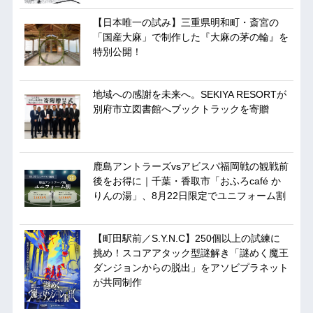
【日本唯一の試み】三重県明和町・斎宮の
「国産大麻」で制作した『大麻の茅の輪』を
特別公開！
地域への感謝を未来へ。SEKIYA RESORTが
別府市立図書館へブックトラックを寄贈
鹿島アントラーズvsアビスパ福岡戦の観戦前
後をお得に｜千葉・香取市「おふろcafé か
りんの湯」、8月22日限定でユニフォーム割
【町田駅前／S.Y.N.C】250個以上の試練に
挑め！スコアアタック型謎解き「謎めく魔王
ダンジョンからの脱出」をアソビプラネット
が共同制作