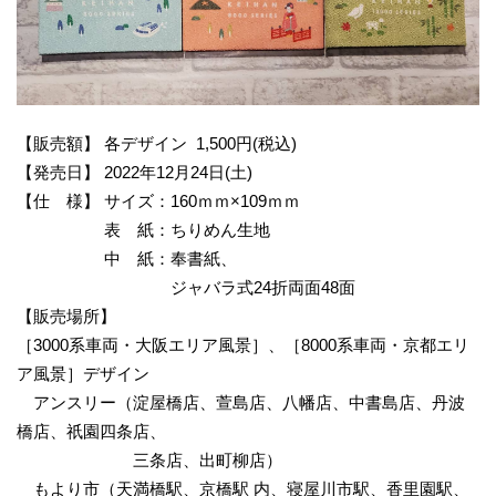
【販売額】 各デザイン 1,500円(税込)
【発売日】 2022年12月24日(土)
【仕 様】 サイズ：160ｍｍ×109ｍｍ
表 紙：ちりめん生地
中 紙：奉書紙、
ジャバラ式24折両面48面
【販売場所】
［3000系車両・大阪エリア風景］、［8000系車両・京都エリ
ア風景］デザイン
アンスリー（淀屋橋店、萱島店、八幡店、中書島店、丹波
橋店、祇園四条店、
三条店、出町柳店）
もより市（天満橋駅、京橋駅 内、寝屋川市駅、香里園駅、