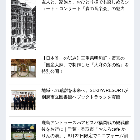
友人と、家族と、おひとり様でも楽しめるシ
ョート・コンサート「森の音楽会」の魅力
【日本唯一の試み】三重県明和町・斎宮の
「国産大麻」で制作した『大麻の茅の輪』を
特別公開！
地域への感謝を未来へ。SEKIYA RESORTが
別府市立図書館へブックトラックを寄贈
鹿島アントラーズvsアビスパ福岡戦の観戦前
後をお得に｜千葉・香取市「おふろcafé か
りんの湯」、8月22日限定でユニフォーム割