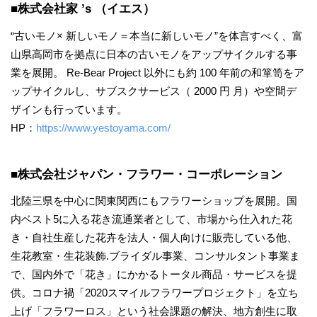
■株式会社家 ’s （イエス）
“古いモノ× 新しいモノ＝本当に新しいモノ”を体言すべく、富
山県高岡市を拠点に日本の古いモノをアップサイクルする事
業を展開。 Re-Bear Project 以外にも約 100 年前の和箪笥をア
ップサイクルし、サブスクサービス（ 2000 円 月）や空間デ
ザインも行っています。
HP：
https://www.yestoyama.com/
■株式会社ジャパン・フラワー・コーポレーション
北陸三県を中心に関東関西にもフラワーショップを展開。国
内ベスト5に入る花き流通業者として、市場から仕入れた花
き・自社生産した花卉を法人・個人向けに販売している他、
生花教室・生花装飾.ブライダル事業、コンサルタント事業ま
で、国内外で「花き」にかかるトータル商品・サービスを提
供。コロナ禍「2020スマイルフラワープロジェクト」を立ち
上げ「フラワーロス」という社会課題の解決、地方創生に取