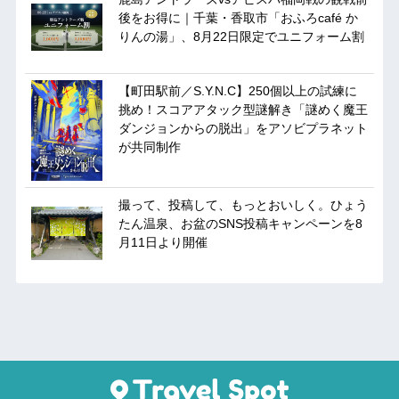
後をお得に｜千葉・香取市「おふろcafé か
りんの湯」、8月22日限定でユニフォーム割
【町田駅前／S.Y.N.C】250個以上の試練に
挑め！スコアアタック型謎解き「謎めく魔王
ダンジョンからの脱出」をアソビプラネット
が共同制作
撮って、投稿して、もっとおいしく。ひょう
たん温泉、お盆のSNS投稿キャンペーンを8
月11日より開催