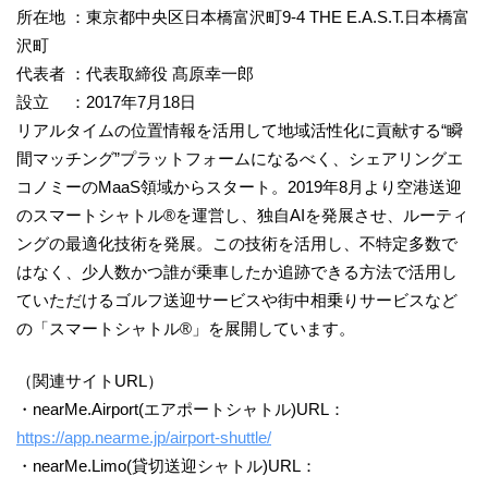
所在地 ：東京都中央区日本橋富沢町9-4 THE E.A.S.T.日本橋富
沢町
代表者 ：代表取締役 髙原幸一郎
設立 ：2017年7月18日
リアルタイムの位置情報を活用して地域活性化に貢献する“瞬
間マッチング”プラットフォームになるべく、シェアリングエ
コノミーのMaaS領域からスタート。2019年8月より空港送迎
のスマートシャトル®︎を運営し、独自AIを発展させ、ルーティ
ングの最適化技術を発展。この技術を活用し、不特定多数で
はなく、少人数かつ誰が乗車したか追跡できる方法で活用し
ていただけるゴルフ送迎サービスや街中相乗りサービスなど
の「スマートシャトル®︎」を展開しています。
（関連サイトURL）
・nearMe.Airport(エアポートシャトル)URL：
https://app.nearme.jp/airport-shuttle/
・nearMe.Limo(貸切送迎シャトル)URL：