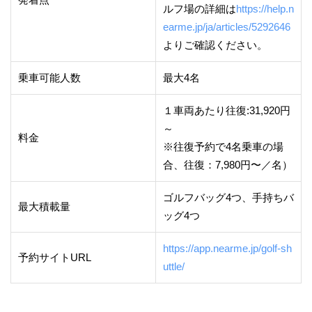
ルフ場の詳細は
https://help.n
earme.jp/ja/articles/5292646
よりご確認ください。
乗車可能人数
最大4名
１車両あたり往復:31,920円
～
料金
※往復予約で4名乗車の場
合、往復：7,980円〜／名）
ゴルフバッグ4つ、手持ちバ
最大積載量
ッグ4つ
https://app.nearme.jp/golf-sh
予約サイトURL
uttle/