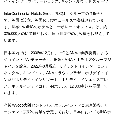
イ・イン クラブバケーションズ, キャンドルウッド スイーツ
InterContinental Hotels Group PLCは、グループの持株会社
で、英国に設立、英国およびウェールズで登録されていま
す。世界中のIHGのホテルとコーポレートオフィスには、約
325,000人の従業員がおり、日々世界中のお客様をお迎えして
います。
日本国内では、2006年12月に、IHGとANAの業務提携による
ジョイントベンチャー会社、IHG・ANA・ホテルズグループジ
ャパンを設立。2022年9月現在、6ブランド（インターコンチ
ネンタル、キンプトン、ANAクラウンプラザ、ホリデイ・イ
ン及びホリデイ・インリゾート、ホリデイ・インエクスプレ
ス、ホテルインディゴ）、44ホテル、12,000室超を展開して
います。
今後もvoco大阪セントラル、ホテルインディゴ東京渋谷、リ
ージェント京都の開業を予定しており、日本においてもIHGホ