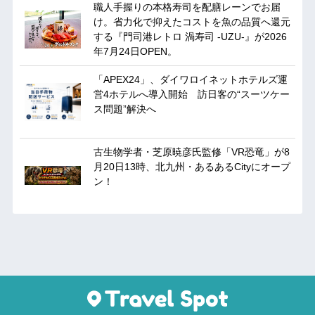
職人手握りの本格寿司を配膳レーンでお届
け。省力化で抑えたコストを魚の品質へ還元
する『門司港レトロ 渦寿司 -UZU-』が2026
年7月24日OPEN。
「APEX24」、ダイワロイネットホテルズ運
営4ホテルへ導入開始 訪日客の“スーツケー
ス問題”解決へ
古生物学者・芝原暁彦氏監修「VR恐竜」が8
月20日13時、北九州・あるあるCityにオープ
ン！