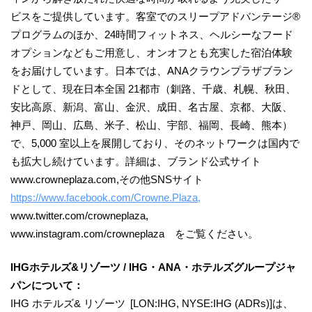
ビスをご提供しています。客室でのスリープアドバンテージ®
プログラムのほか、24時間フィットネス、ヘルシーなフード
オプションなどもご用意し、オンオフとも充実した宿泊体験
をお届けしています。日本では、ANAクラウンプラザブラン
ドとして、現在日本全国 21都市（釧路、千歳、札幌、秋田、
安比高原、新潟、富山、金沢、成田、名古屋、京都、大阪、
神戸、岡山、広島、米子、松山、宇部、福岡、長崎、熊本）
で、5,000 室以上を展開しており、そのネットワークは国内で
も拡大し続けています。詳細は、ブランド公式サイト
www.crowneplaza.com,その他SNSサイト
https://www.facebook.com/Crowne.Plaza,
www.twitter.com/crowneplaza,
www.instagram.com/crowneplaza をご覧ください。
IHGホテルズ&リゾーツ / IHG・ANA・ホテルズグループジャ
パンについて：
IHG ホテルズ& リゾーツ [LON:IHG, NYSE:IHG (ADRs)]は、