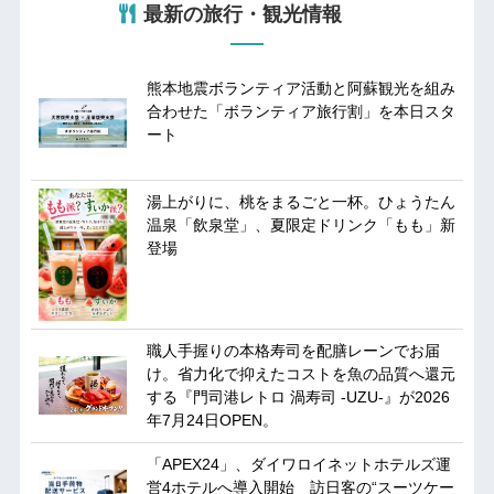
最新の旅行・観光情報
熊本地震ボランティア活動と阿蘇観光を組み
合わせた「ボランティア旅行割」を本日スタ
ート
湯上がりに、桃をまるごと一杯。ひょうたん
温泉「飲泉堂」、夏限定ドリンク「もも」新
登場
職人手握りの本格寿司を配膳レーンでお届
け。省力化で抑えたコストを魚の品質へ還元
する『門司港レトロ 渦寿司 -UZU-』が2026
年7月24日OPEN。
「APEX24」、ダイワロイネットホテルズ運
営4ホテルへ導入開始 訪日客の“スーツケー