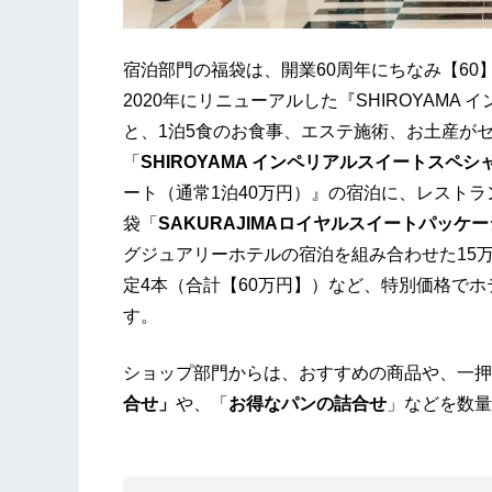
宿泊部門の福袋は、開業60周年にちなみ【6
2020年にリニューアルした『SHIROYAMA
と、1泊5食のお食事、エステ施術、お土産がセ
「
SHIROYAMA インペリアルスイートスペシ
ート（通常1泊40万円）』の宿泊に、レストラ
袋「
SAKURAJIMA
ロイヤルスイートパッケー
グジュアリーホテルの宿泊を組み合わせた15
定4本（合計【60万円】）など、特別価格で
す。
ショップ部門からは、おすすめの商品や、一押
合せ
」
や、「
お得な
パン
の詰合せ
」などを数量