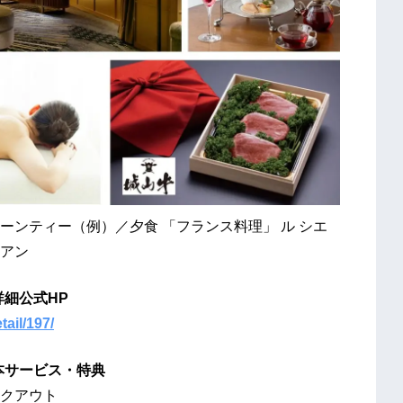
ヌーンティー（例）／夕食 「フランス料理」 ル シエ
アン
詳細公式HP
tail/197/
本
サービス・特典
クアウト