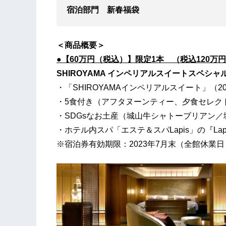
宿泊部門
新春福袋
＜商品概要＞
●
【60万円
（税込
）
】限定1
本
（
税込
120万
SHIROYAMA インペリアルスイートスペシャ
・「SHIROYAMAインペリアルスイート」（2
・5食付き（アフタヌーンティー、夕食セレク
・SDGsなお土産（城山牛シャトーブリアン
・ホテル内スパ「エステ＆スパLapis」の『L
※宿泊券有効期限：2023年7月末（全館休業日：2/