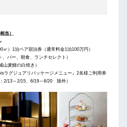
円相当）
ル
00㎡）1泊ペア宿泊券（通常料金1泊100万円）
ト、バー、朝食、ランチセレクト）
／城山麦鰻の白焼き）
apisラグジュアリパッケージメニュー』2名様ご利用券
13～2/15、6/19～6/20 除外）