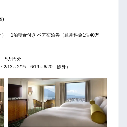
当）
26㎡） 1泊朝食付き ペア宿泊券（通常料金1泊40万
券 5万円分
13～2/15、6/19～6/20 除外）