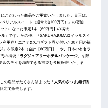
0】にこだわった商品をご用意いたしました。目玉は、
 インペリアルスイート（通常1泊100万円）』の宿泊
ットになった限定1本【60万円】の福袋
ャル
」です。その他、『SAKURAJUMAロイヤルスイ
ン利用券とエステ&スパギフト券が付いた30万円の福
ジ
」を限定2本（合計【60万円】）や、日本の有名ラ
万円の福袋「
ラグジュアリーホテルパッケージ
」を限
ホテルステイを満喫できる福袋を各種販売いたしま
しの逸品がたくさん詰まった
「
人気の
さつま揚げ詰
限定で販売します。