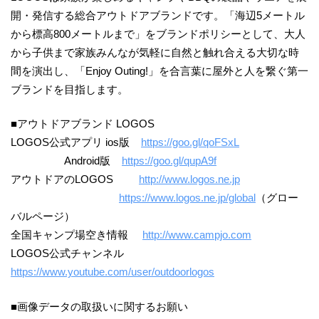
開・発信する総合アウトドアブランドです。「海辺5メートル
から標高800メートルまで」をブランドポリシーとして、大人
から子供まで家族みんなが気軽に自然と触れ合える大切な時
間を演出し、「Enjoy Outing!」を合言葉に屋外と人を繋ぐ第一
ブランドを目指します。
■アウトドアブランド LOGOS
LOGOS公式アプリ ios版
https://goo.gl/qoFSxL
Android版
https://goo.gl/qupA9f
アウトドアのLOGOS
http://www.logos.ne.jp
https://www.logos.ne.jp/global
（グロー
バルページ）
全国キャンプ場空き情報
http://www.campjo.com
LOGOS公式チャンネル
https://www.youtube.com/user/outdoorlogos
■画像データの取扱いに関するお願い