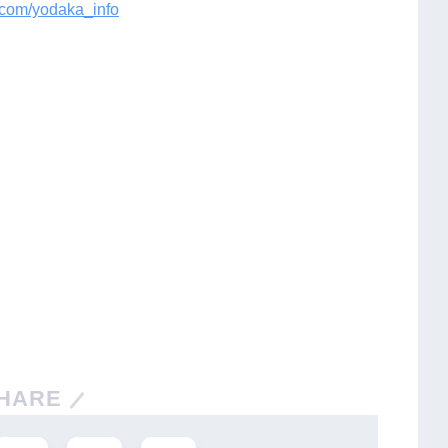
er.com/yodaka_info
HARE