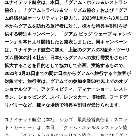
ユナイテッド航空は、本日、「グアム・ホテル＆レストラン
協会」、「グアムトラベル＆ツーリズム協会」および「グア
ム経済発展オーソリティ」と協力し、2023年1月から3月に日
本からグアムを訪れる旅行者に対し、様々な特典や割引を提
供する特別キャンペーン、「グアム ビッグ ウェーブ キャンペ
ーン」を本日より開始したと発表しました。同キャンペーン
は、ユナイテッド航空に加え、上記のグアムの3経済・ツーリ
ズム団体の計４社が、日本からグアムへの旅行需要をさらに
拡大することを目的として協力して企画、実施するもので、
2023年3月31日までの間に日本からグアムへ旅行する全旅客が
対象です。旅行者は、グアムでの参加企業50社以上でのオプ
ショナルツアー、アクティビティ、ディナーショー、レスト
ラン、ショッピング、スパ、レンタカー、博物館、フードデ
リバリーなど、様々な場所で特典や割引が受けられます。
ユナイテッド航空（本社：シカゴ、最高経営責任者：スコッ
ト・カービー）は、本日、「グアム・ホテル＆レストラン協
会」、「グアムトラベル＆ツーリズム協会」、および「グア