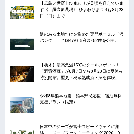
【広島／世羅】ひまわりが見頃を迎えていま
す《世羅高原農場》 ひまわりまつりは8月23
日（日）まで
沢のある土地だけを集めた専門ポータル「沢
バンク」、全国47都道府県452件を公開。
【栃木】最高気温15℃のクールスポット！
「洞窟酒蔵」が8月7日から8月23日に夏休み
特別開館。歴史・秘蔵熟成酒・涼を体験。
令和8年熊本地震 熊本県民応援 宿泊無料
支援プラン（限定）
日本中のジープが富士スピードウェイに集
結！「ジープファンミーティング 2026」9