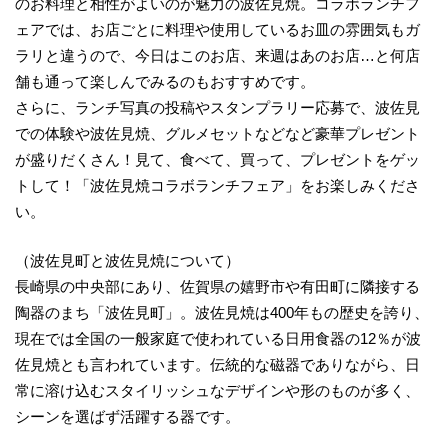
のお料理と相性がよいのが魅力の波佐見焼。コラボランチフ
ェアでは、お店ごとに料理や使用しているお皿の雰囲気もガ
ラリと違うので、今日はこのお店、来週はあのお店…と何店
舗も通って楽しんでみるのもおすすめです。
さらに、ランチ写真の投稿やスタンプラリー応募で、波佐見
での体験や波佐見焼、グルメセットなどなど豪華プレゼント
が盛りだくさん！見て、食べて、買って、プレゼントをゲッ
トして！「波佐見焼コラボランチフェア」をお楽しみくださ
い。
（波佐見町と波佐見焼について）
長崎県の中央部にあり、佐賀県の嬉野市や有田町に隣接する
陶器のまち「波佐見町」。波佐見焼は400年もの歴史を誇り、
現在では全国の一般家庭で使われている日用食器の12％が波
佐見焼とも言われています。伝統的な磁器でありながら、日
常に溶け込むスタイリッシュなデザインや形のものが多く、
シーンを選ばず活躍する器です。