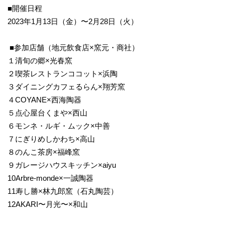
■開催日程
2023年1月13日（金）〜2月28日（火）
■参加店舗（地元飲食店×窯元・商社）
１清旬の郷×光春窯
２喫茶レストランココット×浜陶
３ダイニングカフェるらん×翔芳窯
４COYANE×西海陶器
５点心屋台くまや×西山
６モンネ・ルギ・ムック×中善
７にぎりめしかわち×高山
８のんこ茶房×福峰窯
９ガレージハウスキッチン×aiyu
10Arbre-monde×一誠陶器
11寿し勝×林九郎窯（石丸陶芸）
12AKARI〜月光〜×和山