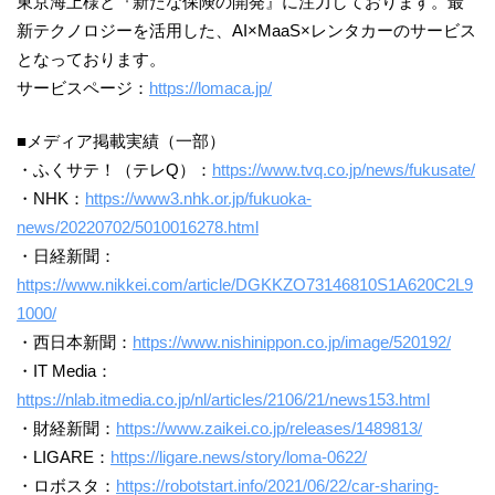
東京海上様と『新たな保険の開発』に注力しております。最
新テクノロジーを活用した、AI×MaaS×レンタカーのサービス
となっております。
サービスページ：
https://lomaca.jp/
■メディア掲載実績（一部）
・ふくサテ！（テレQ）：
https://www.tvq.co.jp/news/fukusate/
・NHK：
https://www3.nhk.or.jp/fukuoka-
news/20220702/5010016278.html
・日経新聞：
https://www.nikkei.com/article/DGKKZO73146810S1A620C2L9
1000/
・西日本新聞：
https://www.nishinippon.co.jp/image/520192/
・IT Media：
https://nlab.itmedia.co.jp/nl/articles/2106/21/news153.html
・財経新聞：
https://www.zaikei.co.jp/releases/1489813/
・LIGARE：
https://ligare.news/story/loma-0622/
・ロボスタ：
https://robotstart.info/2021/06/22/car-sharing-