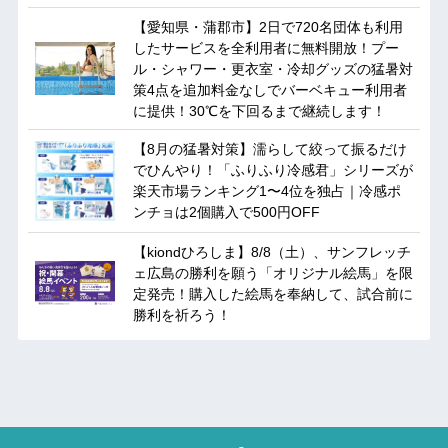
【愛知県・蒲郡市】2日で720名団体も利用
したサービスを全利用者に無料開放！プー
ル・シャワー・更衣室・冷却グッズの猛暑対
策4点を追加料金なしでバーベキュー利用者
に提供！30℃を下回るまで継続します！
【8月の猛暑対策】濡らして絞って振るだけ
でひんやり！「ふりふり冷感君」シリーズが
楽天市場ランキング1〜4位を独占｜冷感ポ
ンチョは2個購入で500円OFF
【kiondひろしま】8/8（土）、サンフレッチ
ェ広島の勝利を願う「オリジナル絵馬」を限
定発売！購入した絵馬を奉納して、試合前に
勝利を祈ろう！