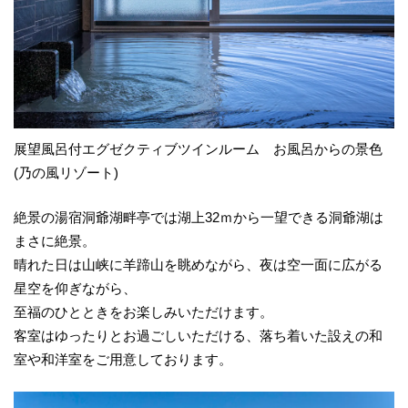
展望風呂付エグゼクティブツインルーム お風呂からの景色
(乃の風リゾート)
絶景の湯宿洞爺湖畔亭では湖上32ｍから一望できる洞爺湖は
まさに絶景。
晴れた日は山峡に羊蹄山を眺めながら、夜は空一面に広がる
星空を仰ぎながら、
至福のひとときをお楽しみいただけます。
客室はゆったりとお過ごしいただける、落ち着いた設えの和
室や和洋室をご用意しております。