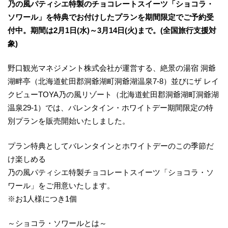
乃の風パティシエ特製のチョコレートスイーツ「ショコラ・
ソワール」を特典でお付けしたプランを期間限定でご予約受
付中。期間は2月1日(水)～3月14日(火)まで。(全国旅行支援対
象)
野口観光マネジメント株式会社が運営する、絶景の湯宿 洞爺
湖畔亭（北海道虻田郡洞爺湖町洞爺湖温泉7-8）並びにザ レイ
クビューTOYA乃の風リゾート（北海道虻田郡洞爺湖町洞爺湖
温泉29-1）では、バレンタイン・ホワイトデー期間限定の特
別プランを販売開始いたしました。
プラン特典としてバレンタインとホワイトデーのこの季節だ
け楽しめる
乃の風パティシエ特製チョコレートスイーツ「ショコラ・ソ
ワール」をご用意いたします。
※お1人様につき1個
～ショコラ・ソワールとは～