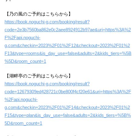
【乃の風のご予約はこちらから】
https://book.noguchi-g.com/booking/result?
code=2e3b7560ba862e0c2aee8924912b97ae&uri=https%3A%2
F%2Fapi.noguchi-
g.com&checkin=2023%2F01%2F12&checkout=2023%2F01%2
F13&type=rooms&is_day_use=false&adults=2&kids_tiers=%5B
%5D&room_count=1
【湖畔亭のご予約はこちらから】
https://book.noguchi-g.com/booking/result?
code=12679309ed428721c0be800f4cf20e61&uri=https%3A%2F
%2Fapi.noguchi-
g.com&checkin=2023%2F01%2F14&checkout=2023%2F01%2
F15&type=plan&is_day_use=false&adults=2&kids_tiers=%5B%
5D&room_count=1