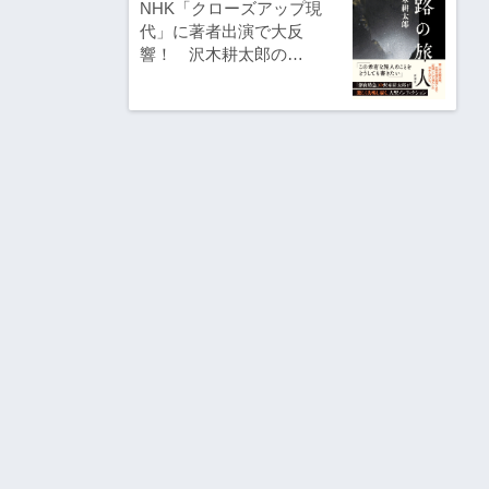
NHK「クローズアップ現
代」に著者出演で大反
響！ 沢木耕太郎の…