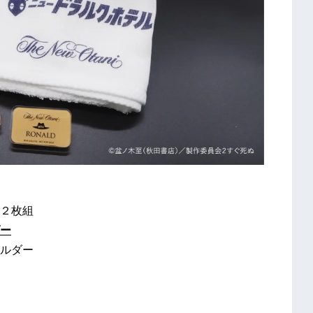
２枚組
ー
ルダー