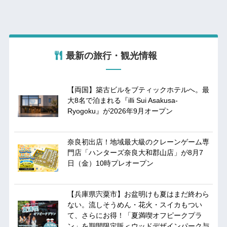
最新の旅行・観光情報
【両国】築古ビルをブティックホテルへ。最
大8名で泊まれる『illi Sui Asakusa-
Ryogoku』が2026年9月オープン
奈良初出店！地域最大級のクレーンゲーム専
門店「ハンターズ奈良大和郡山店」が8月7
日（金）10時プレオープン
【兵庫県宍粟市】お盆明けも夏はまだ終わら
ない。流しそうめん・花火・スイカもつい
て、さらにお得！「夏満喫オフピークプラ
ン」を期間限定販＜ウッドデザインパーク与