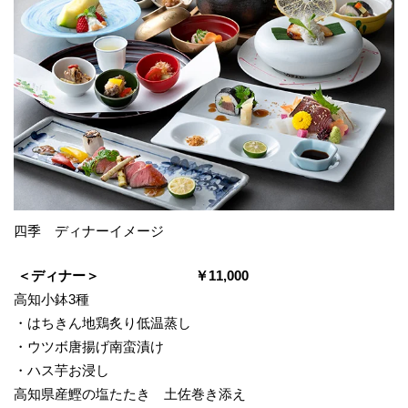
四季 ディナーイメージ
＜ディナー＞ ￥11,000
高知小鉢3種
・はちきん地鶏炙り低温蒸し
・ウツボ唐揚げ南蛮漬け
・ハス芋お浸し
高知県産鰹の塩たたき 土佐巻き添え