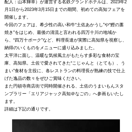
配人：山本輝幸）が運営する名鉄グランドホテルは、2023年2
月1日から2023年3月15日までの期間、初めての高知フェアを
開催します。
今回のフェアは、希少性の高い和牛“土佐あかうし”や“鰹の藁
焼き”をはじめ、最後の清流と言われる四万十川の地域か
ら、“四万十ポーク”など、料理長達が実際に高知県を視察し、
納得のいくものをメニューに盛り込みました。
太平洋に面し、温暖な気候風土がもたらす多彩な食材の宝
庫、高知県。土佐で愛されてきた“こじゃんと（とても）、う
まい”食材を主役に、各レストランの料理長が熟練の技で仕上
げた逸品の数々をぜひご賞味ください。
また円頓寺商店街で同時開催される、土佐のうまいもんスタ
ンプラリー「エリアジャック高知＠なごの」へ参画もいたし
ます。
詳細は下記の通りです。