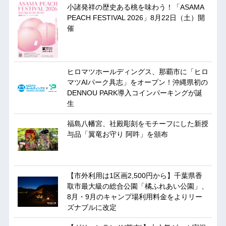
小諸発祥の歴史ある桃を味わう！「ASAMA
PEACH FESTIVAL 2026」8月22日（土）開
催
ヒロマツホールディングス、那覇市に「ヒロ
マツAIパーク具志」をオープン！沖縄県初の
DENNOU PARK導入コインパーキングが誕
生
福島八幡宮、社殿彫刻をモチーフにした新授
与品「翼竜お守り 阿吽」を頒布
【市外利用は1区画2,500円から】千葉県香
取市最大級の総合公園「橘ふれあい公園」、
8月・9月のキャンプ場利用料金をよりリー
ズナブルに改定