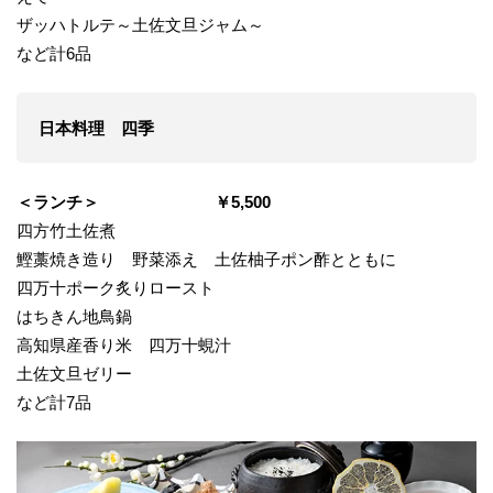
ザッハトルテ～土佐文旦ジャム～
など計6品
日本料理 四季
＜ランチ＞ ￥5,500
四方竹土佐煮
鰹藁焼き造り 野菜添え 土佐柚子ポン酢とともに
四万十ポーク炙りロースト
はちきん地鳥鍋
高知県産香り米 四万十蜆汁
土佐文旦ゼリー
など計7品