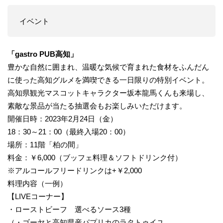
イベント
「gastro PUB高知」
豊かな自然に囲まれ、温暖な気候で育まれた食材をふんだん
に使った高知グルメを満喫できる一日限りの特別イベント。
高知県観光マスコットキャラクター坂本龍馬くんも来場し、
素敵な景品が当たる抽選会もお楽しみいただけます。
開催日時：2023年2月24日（金）
18：30～21：00（最終入場20：00）
場所：11階「柏の間」
料金：￥6,000（ブッフェ料理＆ソフトドリンク付）
※アルコールフリードリンクは+￥2,000
料理内容（一例）
【LIVEコーナー】
・ローストビーフ 選べるソース3種
（・ゴーヤと高知県産パプリカのラタトゥイユ