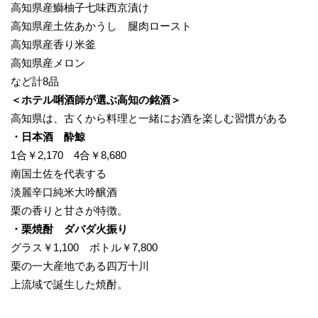
高知県産鰤柚子七味西京漬け
高知県産土佐あかうし 腿肉ロースト
高知県産香り米釜
高知県産メロン
など計8品
＜ホテル唎酒師が選ぶ高知の銘酒＞
高知県は、古くから料理と一緒にお酒を楽しむ習慣がある
・日本酒 酔鯨
1合￥2,170 4合￥8,680
南国土佐を代表する
淡麗辛口純米大吟醸酒
栗の香りと甘さが特徴。
・栗焼酎 ダバダ火振り
グラス￥1,100 ボトル￥7,800
栗の一大産地である四万十川
上流域で誕生した焼酎。