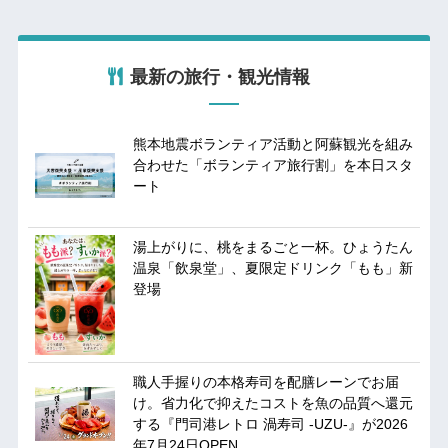
最新の旅行・観光情報
熊本地震ボランティア活動と阿蘇観光を組み
合わせた「ボランティア旅行割」を本日スタ
ート
湯上がりに、桃をまるごと一杯。ひょうたん
温泉「飲泉堂」、夏限定ドリンク「もも」新
登場
職人手握りの本格寿司を配膳レーンでお届
け。省力化で抑えたコストを魚の品質へ還元
する『門司港レトロ 渦寿司 -UZU-』が2026
年7月24日OPEN。