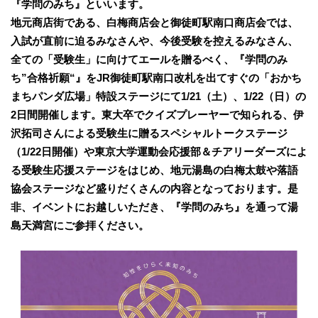
『学問のみち』といいます。
地元商店街である、白梅商店会と御徒町駅南口商店会では、
入試が直前に迫るみなさんや、今後受験を控えるみなさん、
全ての「受験生」に向けてエールを贈るべく、『学問のみ
ち”合格祈願“』をJR御徒町駅南口改札を出てすぐの「おかち
まちパンダ広場」特設ステージにて1/21（土）、1/22（日）の
2日間開催します。東大卒でクイズプレーヤーで知られる、伊
沢拓司さんによる受験生に贈るスペシャルトークステージ
（1/22日開催）や東京大学運動会応援部＆チアリーダーズによ
る受験生応援ステージをはじめ、地元湯島の白梅太鼓や落語
協会ステージなど盛りだくさんの内容となっております。是
非、イベントにお越しいただき、『学問のみち』を通って湯
島天満宮にご参拝ください。