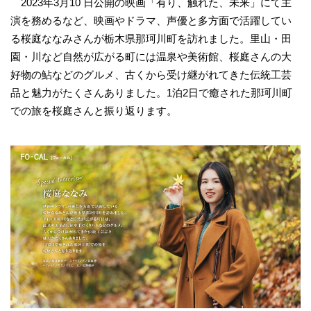
2023年3月10 日公開の映画「有り、触れた、未来」にて主
演を務めるなど、映画やドラマ、声優と多方面で活躍してい
る桜庭ななみさんが栃木県那珂川町を訪れました。里山・田
園・川など自然が広がる町には温泉や美術館、桜庭さんの大
好物の鮎などのグルメ、古くから受け継がれてきた伝統工芸
品と魅力がたくさんありました。1泊2日で癒された那珂川町
での旅を桜庭さんと振り返ります。