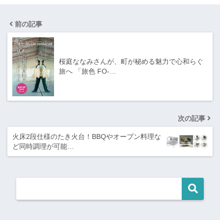
前の記事
桜庭ななみさんが、町が秘める魅力で心和らぐ
旅へ 「旅色 FO-…
次の記事
火床2段仕様のたき火台！BBQやオーブン料理な
ど同時調理が可能…