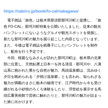
https://tabiiro.jp/book/fo-cal/nakagawa/
電子雑誌「旅色」は栃木県那須郡那珂川町と提携し、「旅
色 FO-CAL」那珂川町特集を公開いたしました。従来の観光
パンフレットにないようなグルメや観光スポットを発掘し、
新たな那珂川町の魅力を掘り起こした内容となっています。
また、今後は電子雑誌を紙冊子にしたパンフレットを制作
し、配布を行う予定です。
今回、桜庭ななみさんが訪れた那珂川町は、栃木県の北東
部に位置し、天然鮎遡上日本一を誇る清流・那珂川や、八溝
山系に抱かれた豊かな自然が魅力。馬頭温泉郷は、沈みゆく
夕日を眺められる「夕焼け温泉郷」とも言われ、知られざる
魅力が満載のまさに栃木の秘境です。江戸時代から今も受け
継がれる小砂焼のろくろ体験をしたり、浮世絵を展示する馬
頭広重美術館で芸術に触れたりと、那珂川町の魅力が詰まっ
た旅に出かけます。