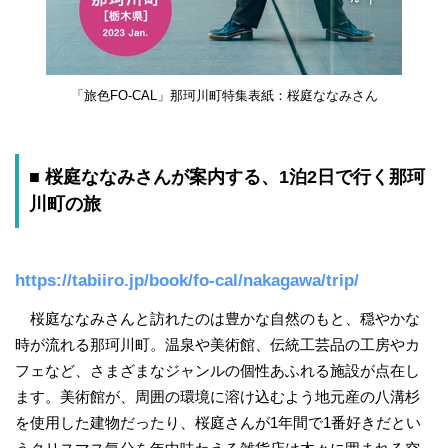
「旅色FO-CAL」那珂川町特集表紙：桜庭ななみさん
■ 桜庭ななみさんが案内する、1泊2日で行く那珂
川町の旅
https://tabiiro.jp/book/fo-cal/nakagawa/trip/
桜庭ななみさんと訪れたのは豊かな自然のもと、穏やかな
時が流れる那珂川町。温泉や美術館、伝統工芸品の工房やカ
フェなど、さまざまなジャンルの個性あふれる施設が点在し
ます。美術館が、周囲の環境に溶け込むよう地元産の八溝杉
を使用した建物だったり、桜庭さんが1年間で1番好きだとい