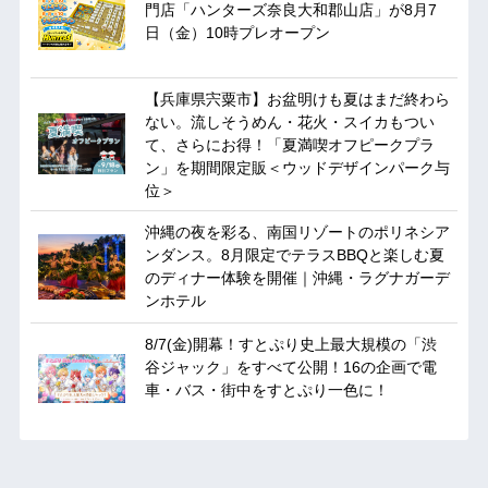
門店「ハンターズ奈良大和郡山店」が8月7
日（金）10時プレオープン
【兵庫県宍粟市】お盆明けも夏はまだ終わら
ない。流しそうめん・花火・スイカもつい
て、さらにお得！「夏満喫オフピークプラ
ン」を期間限定販＜ウッドデザインパーク与
位＞
沖縄の夜を彩る、南国リゾートのポリネシア
ンダンス。8月限定でテラスBBQと楽しむ夏
のディナー体験を開催｜沖縄・ラグナガーデ
ンホテル
8/7(金)開幕！すとぷり史上最大規模の「渋
谷ジャック」をすべて公開！16の企画で電
車・バス・街中をすとぷり一色に！