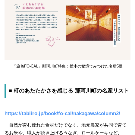
「旅色FO-CAL」那珂川町特集：栃木の秘境でみつけた名所5選
■ 町のあたたかさを感じる 那珂川町の名産リスト
https://tabiiro.jp/book/fo-cal/nakagawa/column2/
自然が育む優れた食材だけでなく、地元農家が共同で育て
るお米や、職人が焼き上げるうなぎ、ロールケーキなど、