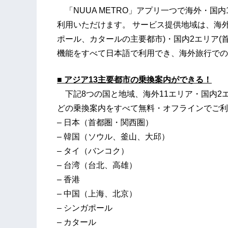
​ 「NUUA METRO」アプリ一つで海外・
利用いただけます。 サービス提供地域は、海外
ポール、カタールの主要都市)・国内2エリア(
機能をすべて日本語で利用でき、海外旅行での
■
アジア13主要
都市
の乗換案内ができる！
下記8つの国と地域、海外11エリア・国内2
どの乗換案内をすべて無料・オフラインでご利
– 日本（首都圏・関西圏）
– 韓国（ソウル、釜山、大邱）
– タイ（バンコク）
– 台湾（台北、高雄）
– 香港
– 中国（上海、北京）
– シンガポール
– カタール