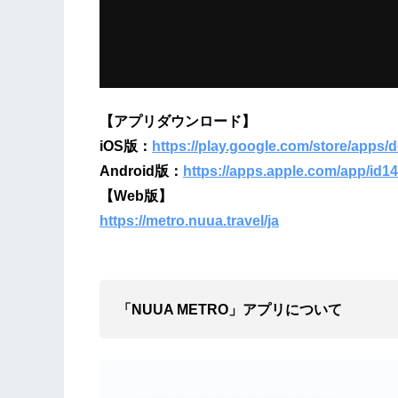
【アプリダウンロード】
iOS版
：
https://play.google.com/store/apps/d
Android版
：
https://apps.apple.com/app/id1
【
Web版
】
https://metro.nuua.travel/ja
「
NUUA METRO
」
アプリ
について