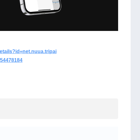
etails?id=net.nuua.tripai
454478184