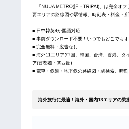
「NUUA METRO(旧・TRIPAI)」は完
要エリアの路線図や駅情報、時刻表・料金・所
■ 日中韓英4か国語対応
■ 事前ダウンロード不要！いつでもどこでも
■ 完全無料・広告なし
■ 海外11エリア(中国、韓国、台湾、香港、
ア(首都圏・関西圏)
■ 電車・鉄道・地下鉄の路線図・駅検索、時
海外旅行に最適！海外・国内
13
エリア
の
乗