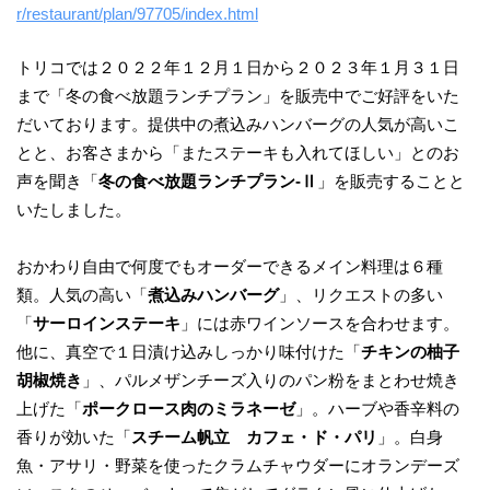
r/restaurant/plan/97705/index.html
トリコでは２０２２年１２月１日から２０２３年１月３１日
まで「冬の食べ放題ランチプラン」を販売中でご好評をいた
だいております。提供中の煮込みハンバーグの人気が高いこ
とと、お客さまから「またステーキも入れてほしい」とのお
声を聞き「
冬の食べ放題ランチプラン-Ⅱ
」を販売することと
いたしました。
おかわり自由で何度でもオーダーできるメイン料理は６種
類。人気の高い「
煮込みハンバーグ
」、リクエストの多い
「
サーロインステーキ
」には赤ワインソースを合わせます。
他に、真空で１日漬け込みしっかり味付けた「
チキンの柚子
胡椒焼き
」、パルメザンチーズ入りのパン粉をまとわせ焼き
上げた「
ポークロース肉のミラネーゼ
」。ハーブや香辛料の
香りが効いた「
スチーム帆立 カフェ・ド・パリ
」。白身
魚・アサリ・野菜を使ったクラムチャウダーにオランデーズ