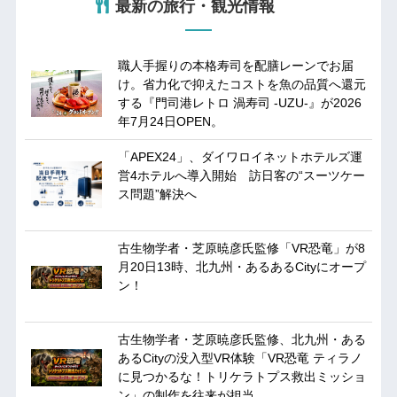
最新の旅行・観光情報
職人手握りの本格寿司を配膳レーンでお届
け。省力化で抑えたコストを魚の品質へ還元
する『門司港レトロ 渦寿司 -UZU-』が2026
年7月24日OPEN。
「APEX24」、ダイワロイネットホテルズ運
営4ホテルへ導入開始 訪日客の“スーツケー
ス問題”解決へ
古生物学者・芝原暁彦氏監修「VR恐竜」が8
月20日13時、北九州・あるあるCityにオープ
ン！
古生物学者・芝原暁彦氏監修、北九州・ある
あるCityの没入型VR体験「VR恐竜 ティラノ
に見つかるな！トリケラトプス救出ミッショ
ン」の制作を往来が担当