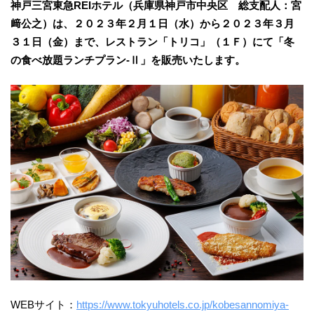
神戸三宮東急REIホテル（兵庫県神戸市中央区 総支配人：宮
﨑公之）は、２０２３年２月１日（水）から２０２３年３月
３１日（金）まで、レストラン「トリコ」（１Ｆ）にて「冬
の食べ放題ランチプラン-Ⅱ」を販売いたします。
WEBサイト：
https://www.tokyuhotels.co.jp/kobesannomiya-